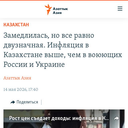
Доступность
ссылок
Вернуться
КАЗАХСТАН
к
ЦЕНТРАЛЬНАЯ АЗИЯ
Замедлилась, но все равно
основному
НОВОСТИ
КАЗАХСТАН
содержанию
двузначная. Инфляция в
ВОЙНА В УКРАИНЕ
Вернутся
КЫРГЫЗСТАН
Казахстане выше, чем в воюющих
к
НА ДРУГИХ ЯЗЫКАХ
УЗБЕКИСТАН
России и Украине
главной
ТАДЖИКИСТАН
ҚАЗАҚША
навигации
ПОДПИШИТЕСЬ НА НАС В СОЦСЕТЯХ
Азаттык Азия
Вернутся
КЫРГЫЗЧА
к
14 мая 2026, 17:40
ЎЗБЕКЧА
поиску
Поделиться
ТОҶИКӢ
Все сайты РСЕ/РС
TÜRKMENÇE
Рост цен съедает доходы: инфляция в Казахстане выше, чем в воюющих России и Украине