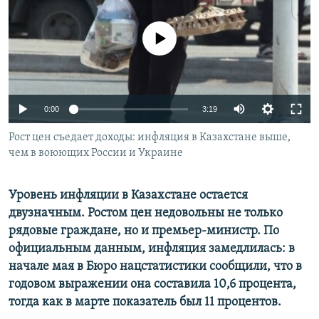
No media source currently available
Auto
0:00
3:19
240p
Рост цен съедает доходы: инфляция в Казахстане выше,
чем в воюющих России и Украине
360p
480p
Auto
240p
360p
480p
Уровень инфляции в Казахстане остается
720p
двузначным. Ростом цен недовольны не только
720p
1080p
рядовые граждане, но и премьер-министр. По
1080p
официальным данным, инфляция замедлилась: в
начале мая в Бюро нацстатистики сообщили, что в
годовом выражении она составила 10,6 процента,
тогда как в марте показатель был 11 процентов.