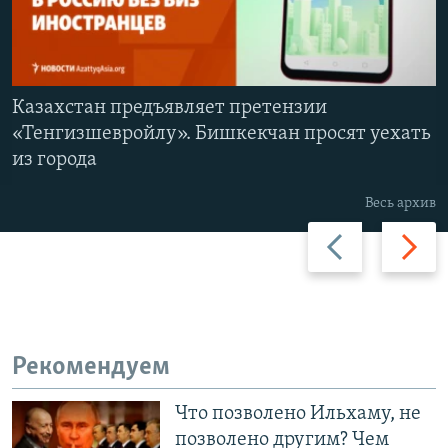
Казахстан предъявляет претензии
«Тенгизшевройлу». Бишкекчан просят уехать
из города
Весь архив
Previous
Next
slide
slide
Рекомендуем
Что позволено Ильхаму, не
позволено другим? Чем