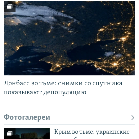
Донбасс во тьме: снимки со спутника
показывают депопуляцию
Фотогалереи
Крым во тьме: украинские