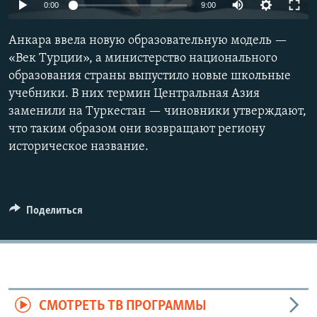
Auto
0:00
9:00
240p
Анкара ввела новую образовательную модель —
360p
«Век Турции», а министерство национального
образования страны выпустило новые школьные
480p
Auto
240p
360p
480p
учебники. В них термин Центральная Азия
720p
заменили на Туркестан — чиновники утверждают,
720p
1080p
1080p
что таким образом они возвращают региону
историческое название.
Поделиться
СМОТРЕТЬ ТВ ПРОГРАММЫ