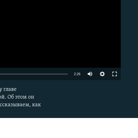
Auto
2:26
240p
 главе
EMBED
360p
й. Об этом он
ссказываем, как
480p
720p
1080p