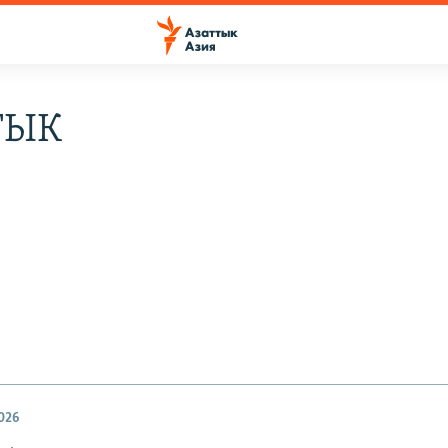
ТЫК
026