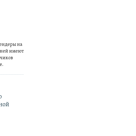
тендеры на
 ней имеют
дчиков
е.
о
ной