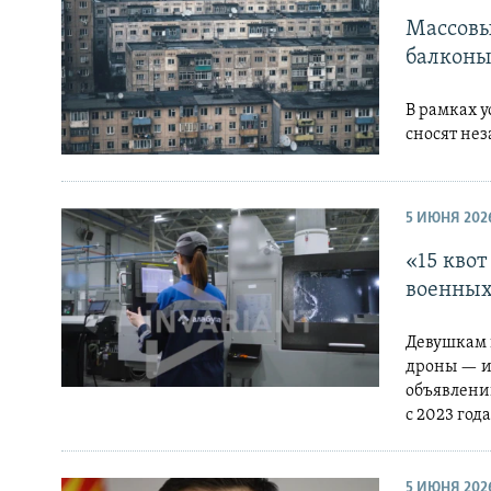
Массовы
балкон
В рамках 
сносят не
5 ИЮНЯ 202
«15 квот
военных
Девушкам 
дроны — и
объявлений
с 2023 год
5 ИЮНЯ 202