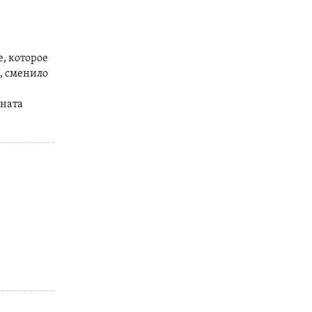
, которое
, сменило
аната