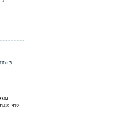
я» в
о
овым
ане, что