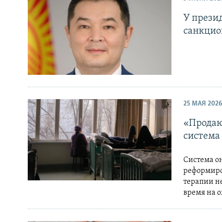
У прези
санкцио
25 МАЯ 2026
«Продаю
система
Система о
реформиро
терапии не
время на 