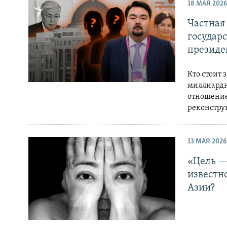
18 МАЯ 2026
Частная
государ
президе
Кто стоит
миллиардн
отношение 
реконстру
13 МАЯ 2026
«Цель —
известн
Азии?