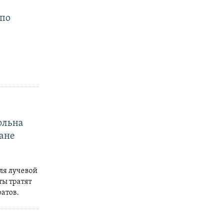
 по
ольна
ане
ля лучевой
ты тратят
атов.