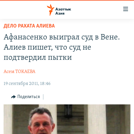
Доступность
ссылок
Вернуться
ДЕЛО РАХАТА АЛИЕВА
к
ЦЕНТРАЛЬНАЯ АЗИЯ
Афанасенко выиграл суд в Вене.
основному
НОВОСТИ
КАЗАХСТАН
содержанию
Алиев пишет, что суд не
ВОЙНА В УКРАИНЕ
Вернутся
КЫРГЫЗСТАН
подтвердил пытки
к
НА ДРУГИХ ЯЗЫКАХ
УЗБЕКИСТАН
главной
Асем ТОКАЕВА
ТАДЖИКИСТАН
ҚАЗАҚША
навигации
ПОДПИШИТЕСЬ НА НАС В СОЦСЕТЯХ
Вернутся
19 сентября 2011, 18:46
КЫРГЫЗЧА
к
ЎЗБЕКЧА
Поделиться
поиску
ТОҶИКӢ
Все сайты РСЕ/РС
TÜRKMENÇE