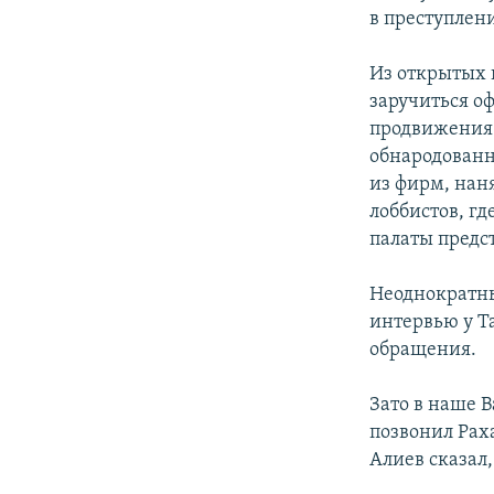
в преступлен
Из открытых 
заручиться о
продвижения 
обнародованн
из фирм, нан
лоббистов, гд
палаты предс
Неоднократны
интервью у Т
обращения.
Зато в наше 
позвонил Рах
Алиев сказал