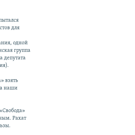
пытался
стов для
ания, одной
нская группа
ра депутата
ия).
» взять
на наши
 «Свобода»
ным. Рахат
льзы.