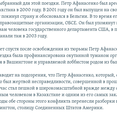
выбранный для этой поездки. Петр Афанасенко был аре
хстана в 2000 году. В 2001 году он был выпущен на сво
 покинул страну и обосновался в Бельгии. В то время ег
правозащитные организации, ОБСЕ. Он был упомянут 
авам человека государственного департамента США, в 
нали там в 2003 году.
 лет спустя после освобождения из тюрьмы Петр Афана
оездка была профинансирована окутанной туманом ор
 в Вашингтоне и управляемой лоббистом родом из бы
аводит на подозрения, что Петр Афанасенко, который, 
о был жертвой несправедливости, совершенной в про
йчас стал пешкой в широкомасштабной вражде между
ым человеком в Казахстане и одним из его самых зак
годы обе стороны этого конфликта перенесли разборки
шингтон, столицу Соединенных Штатов Америки.