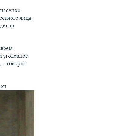
анасенко
остного лица.
идента
своем
л уголовное
 – говорит
 он