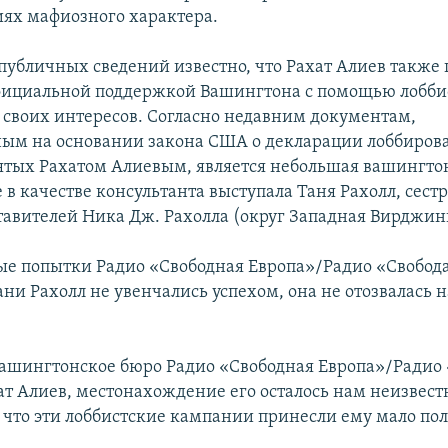
иях мафиозного характера.
публичных сведений известно, что Рахат Алиев также 
фициальной поддержкой Вашингтона с помощью лобби
своих интересов. Согласно недавним документам,
ым на основании закона США о декларации лоббиров
ятых Рахатом Алиевым, является небольшая вашингто
е в качестве консультанта выступала Таня Рахолл, сест
тавителей Ника Дж. Рахолла (округ Западная Вирджин
е попытки Радио «Свободная Европа»/Радио «Свобода
ани Рахолл не увенчались успехом, она не отозвалась 
Вашингтонское бюро Радио «Свободная Европа»/Радио
ат Алиев, местонахождение его осталось нам неизвест
, что эти лоббистские кампании принесли ему мало по