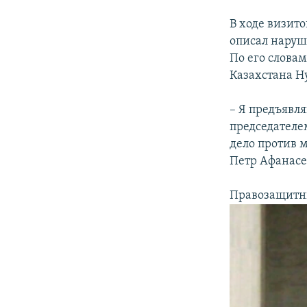
В ходе визит
описал наруш
По его словам
Казахстана Н
– Я предъявля
председателе
дело против м
Петр Афанасе
Правозащитни