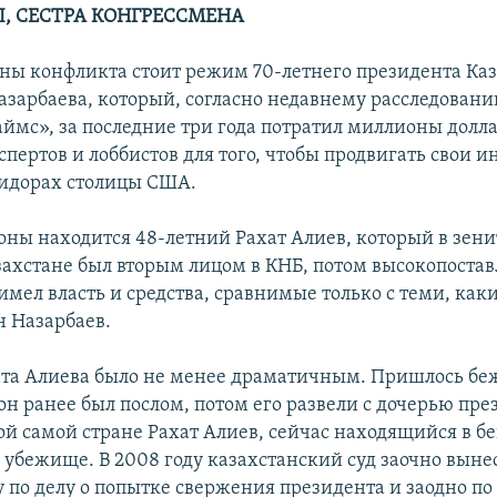
Л, СЕСТРА КОНГРЕССМЕНА
оны конфликта стоит режим 70-летнего президента Ка
азарбаева, который, согласно недавнему расследовани
ймс», за последние три года потратил миллионы долла
пертов и лоббистов для того, чтобы продвигать свои и
идорах столицы США.
роны находится 48-летний Рахат Алиев, который в зени
захстане был вторым лицом в КНБ, потом высокопост
имел власть и средства, сравнимые только с теми, как
н Назарбаев.
та Алиева было не менее драматичным. Пришлось беж
он ранее был послом, потом его развели с дочерью пре
ой самой стране Рахат Алиев, сейчас находящийся в бе
 убежище. В 2008 году казахстанский суд заочно выне
у по делу о попытке свержения президента и заодно п