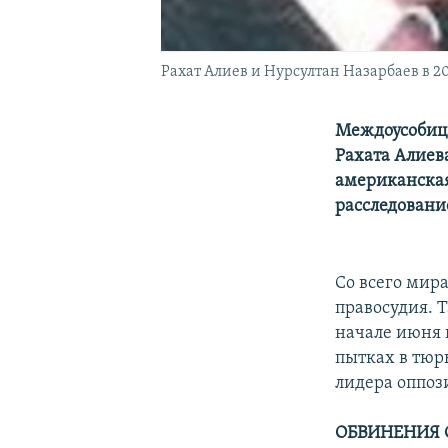
Рахат Алиев и Нурсултан Назарбаев в 20
Междоусобица
Рахата Алиев
американская
расследовани
Со всего мир
правосудия. Т
начале июня 
пытках в тюр
лидера оппоз
ОБВИНЕНИЯ 