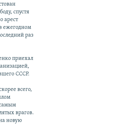
стован
боду, спустя
о арест
в ежегодном
последний раз
сенко приехал
ганизацией,
вшего СССР.
скорее всего,
шлом
 самым
лятых врагов.
 на новую