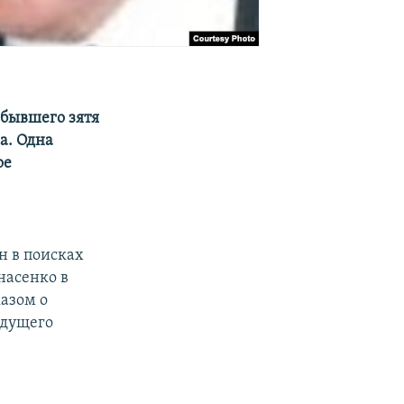
 бывшего зятя
а. Одна
ое
н в поисках
насенко в
азом о
удущего