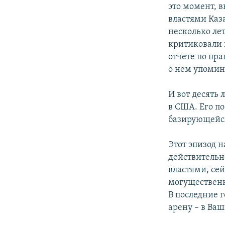
это момент, 
властями Каза
несколько лет
критиковали 
отчете по пр
о нем упомина
И вот десять
в США. Его п
базирующейся
Этот эпизод н
действительн
властями, се
могущественн
В последние 
арену – в Ва