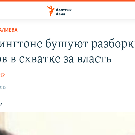
 АЛИЕВА
ингтоне бушуют разбор
в в схватке за власть
ИР
2:13
ся