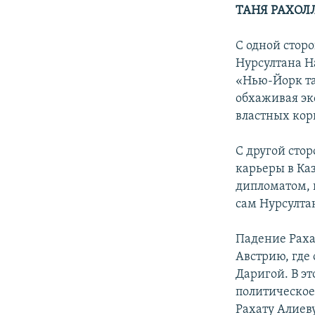
ТАНЯ РАХОЛ
С одной стор
Нурсултана Н
«Нью-Йорк та
обхаживая экс
властных кор
С другой сто
карьеры в Ка
дипломатом, 
сам Нурсулта
Падение Раха
Австрию, где 
Даригой. В эт
политическое
Рахату Алиев