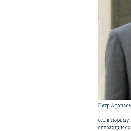
Петр Афанасе
сел в тюрьму
оппозиции со 