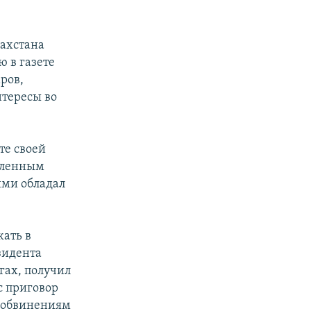
захстана
ю в газете
ров,
нтересы во
те своей
авленным
ими обладал
ать в
зидента
гах, получил
с приговор
о обвинениям