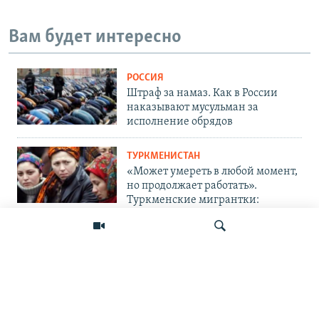
Вам будет интересно
РОССИЯ
Штраф за намаз. Как в России
наказывают мусульман за
исполнение обрядов
ТУРКМЕНИСТАН
«Может умереть в любой момент,
но продолжает работать».
Туркменские мигрантки:
бесправные на чужбине и на
родине
В МИРЕ
Кош-Тепа: спровоцирует ли
афганский канал водный кризис
Искать
в Центральной Азии?