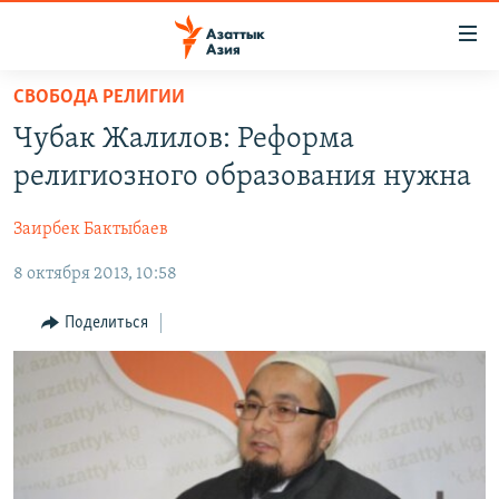
Доступность
ссылок
Вернуться
СВОБОДА РЕЛИГИИ
к
ЦЕНТРАЛЬНАЯ АЗИЯ
Чубак Жалилов: Реформа
основному
НОВОСТИ
КАЗАХСТАН
содержанию
религиозного образования нужна
ВОЙНА В УКРАИНЕ
Вернутся
КЫРГЫЗСТАН
к
Заирбек Бактыбаев
НА ДРУГИХ ЯЗЫКАХ
УЗБЕКИСТАН
главной
8 октября 2013, 10:58
ТАДЖИКИСТАН
ҚАЗАҚША
навигации
ПОДПИШИТЕСЬ НА НАС В СОЦСЕТЯХ
Вернутся
КЫРГЫЗЧА
Поделиться
к
ЎЗБЕКЧА
поиску
ТОҶИКӢ
Все сайты РСЕ/РС
TÜRKMENÇE