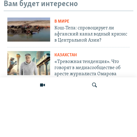
Вам будет интересно
В МИРЕ
Кош-Тепа: спровоцирует ли
афганский канал водный кризис
в Центральной Азии?
КАЗАХСТАН
«Тревожная тенденция». Что
говорят в медиасообществе об
аресте журналиста Омарова
ЦЕНТРАЛЬНАЯ АЗИЯ
«Очень помпезно». Кортежи
президентов в Центральной Азии
и эксцессы, которые с ними
связывают
Искать