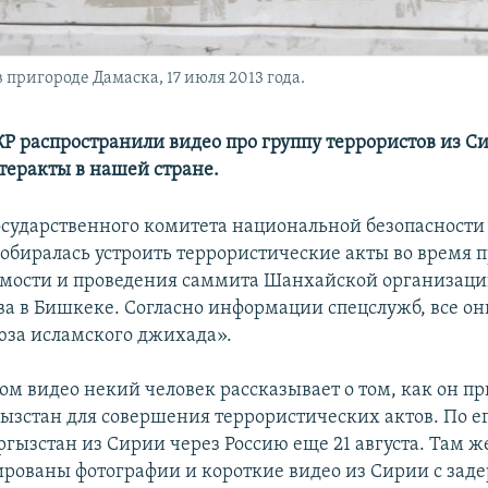
пригороде Дамаска, 17 июля 2013 года.
Р распространили видео про группу террористов из С
теракты в нашей стране.
сударственного комитета национальной безопасности 
собиралась устроить террористические акты во время 
мости и проведения саммита Шанхайской организац
ва в Бишкеке. Согласно информации спецслужб, все он
за исламского джихада».
ом видео некий человек рассказывает о том, как он п
ызстан для совершения террористических актов. По ег
ргызстан из Сирии через Россию еще 21 августа. Там ж
рованы фотографии и короткие видео из Сирии с за