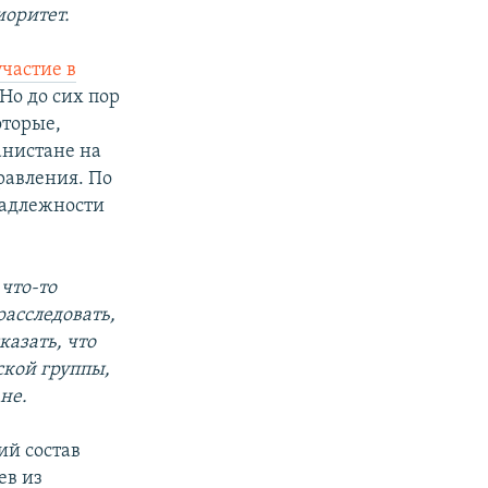
иоритет.
частие в
Но до сих пор
оторые,
анистане на
равления. По
надлежности
что-то
расследовать,
казать, что
ской группы,
не.
ий состав
ев из