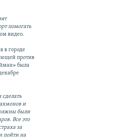
вят
орт помогать
ом видео.
я в городе
оюющей против
ейман» была
декабре
 сделать
Рахмонов и
должны были
ров. Все это
траха за
и пойти на