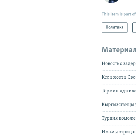
This item is part of
Политика
Материал
Новость о заде
Кто воюет в Св
Термин «джиха
Кыргызстанцы 
Турция поможе
Имамы отрицаю