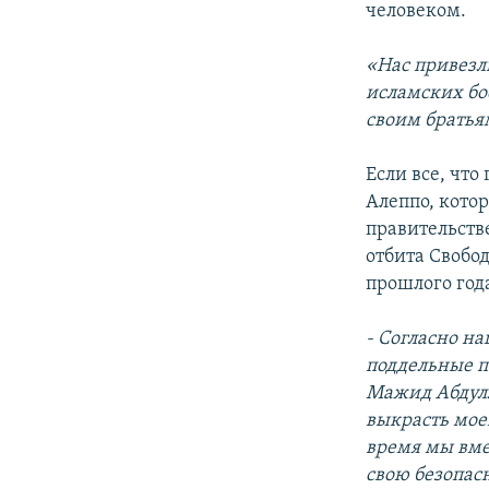
человеком.
«Нас привезл
исламских бо
своим братья
Если все, что
Алеппо, кото
правительств
отбита Свобо
прошлого год
- Согласно н
поддельные п
Мажид Абдулл
выкрасть моег
время мы вме
свою безопас