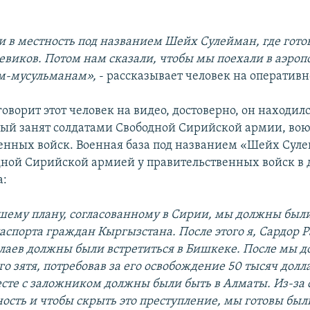
и в местность под названием Шейх Сулейман, где гото
евиков. Потом нам сказали, чтобы мы поехали в аэроп
м-мусульманам»,
- рассказывает человек на оперативн
 говорит этот человек на видео, достоверно, он находилс
рый занят солдатами Свободной Сирийской армии, в
енных войск. Военная база под названием «Шейх Сул
дной Сирийской армией у правительственных войск в 
а:
ашему плану, согласованному в Сирии, мы должны были
аспорта граждан Кыргызстана. После этого я, Сардор 
аев должны были встретиться в Бишкеке. После мы 
о зятя, потребовав за его освобождение 50 тысяч долла
сте с заложником должны были быть в Алматы. Из-за с
ность и чтобы скрыть это преступление, мы готовы был