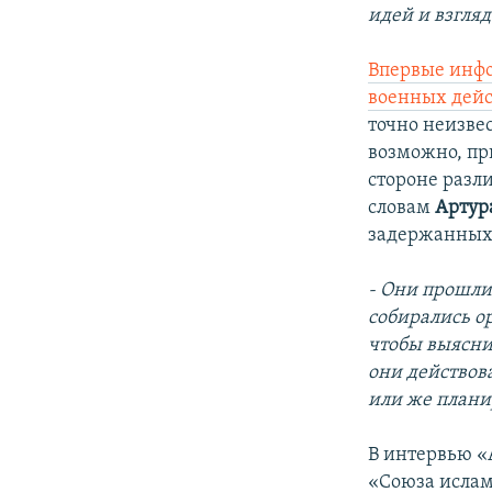
идей и взгляд
Впервые инфо
военных дейс
точно неизве
возможно, пр
стороне разл
словам
Артур
задержанных 
- Они прошли
собирались ор
чтобы выяснит
они действов
или же плани
В интервью «
«Союза ислам