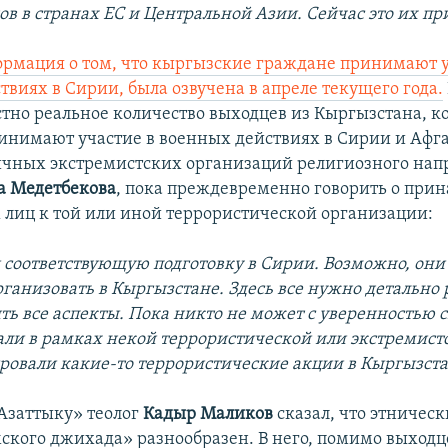
ов в странах ЕС и Центральной Азии. Сейчас это их пр
рмация о том, что кыргызские граждане принимают у
твиях в Сирии, была озвучена в апреле текущего года.
стно реальное количество выходцев из Кыргызстана, к
инимают участие в военных действиях в Сирии и Афг
ичных экстремистских организаций религиозного нап
а Медетбекова
, пока преждевременно говорить о при
лиц к той или иной террористической организации:
 соответствующую подготовку в Сирии. Возможно, они 
ганизовать в Кыргызстане. Здесь все нужно детально 
ь все аспекты. Пока никто не может с уверенностью с
али в рамках некой террористической или экстремист
ровали какие-то террористические акции в Кыргызста
Азаттыку» теолог
Кадыр Маликов
сказал, что этническ
ского джихада» разнообразен. В него, помимо выходц