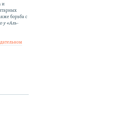
а и
ритарных
акже борьба с
о у «Аль-
одательном