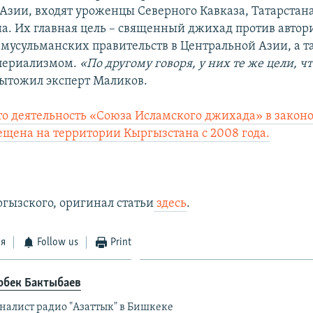
Азии, входят уроженцы Северного Кавказа, Татарстан
а. Их главная цель – священный джихад против авто
мусульманских правительств в Центральной Азии, а т
ериализмом.
«По другому говоря, у них те же цели, чт
одытожил эксперт Маликов.
о деятельность «Союза Исламского джихада» в закон
ещена на территории Кыргызстана с 2008 года.
ргызского, оригинал статьи
здесь
.
ся
Follow us
Print
рбек Бактыбаев
налист радио "Азаттык" в Бишкеке