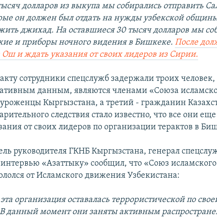
 тысяч долларов из выкупа мы собирались отправить Са
рые он должен был отдать на нужды узбекской общины
жить джихад. На оставшиеся 30 тысяч долларов мы со
жие и приборы ночного видения в Бишкеке.
После дол
в Ош и ждать указания от своих лидеров из Сирии.
акту сотрудники спецслужб задержали троих человек, 
ративным данным, являются членами «Союза исламско
- уроженцы Кыргызстана, а третий - гражданин Казахст
рительного следствия стало известно, что все они еще
зания от своих лидеров по организации терактов в Би
ель руководителя ГКНБ Кыргызстана, генерал спецслу
 интервью «Азаттыку» сообщил, что «Союз исламского
кололся от Исламского движения Узбекистана:
 эта организация оставалась террористической по свое
В данный момент они заняты активным распростране