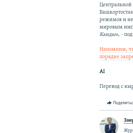
Центральной 
Башкортостан
режимов и не
мировым имп
Каиды
», - п
Напомним, чт
порядке запр
AI
Перевод с кы
Поделить
Заи
Жур