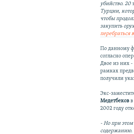
убийство. 20
Турции, кото
чтобы продол
закупить ору
перебраться 
По данному ф
согласно опе
Двое из них 
рамках предва
получили ука
Экс-заместит
Медетбеков
в
2002 году от
- Но при этом
содержанию. 