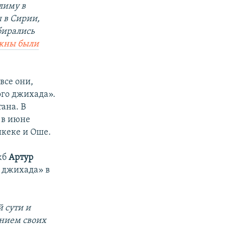
лиму в
 в Сирии,
бирались
жны были
все они,
го джихада».
ана. В
 в июне
шкеке и Оше.
жб
Артур
 джихада» в
й сути и
нием своих