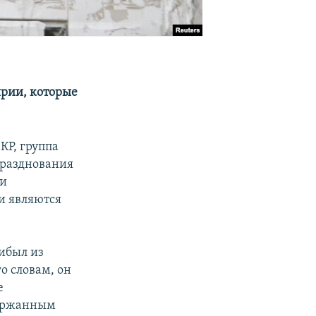
ирии, которые
КР, группа
празднования
ии
и являются
рибыл из
о словам, он
е
держанным