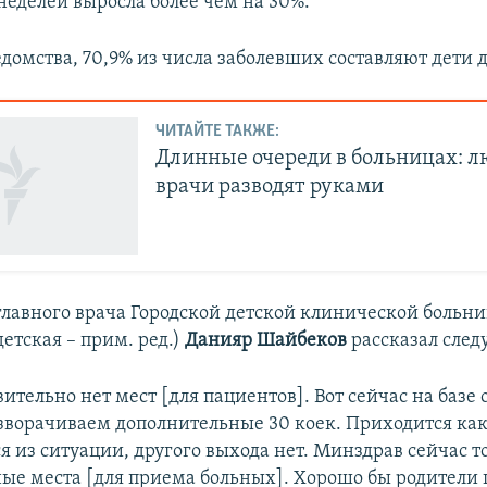
еделей выросла более чем на 30%.
омства, 70,9% из числа заболевших составляют дети до
ЧИТАЙТЕ ТАКЖЕ:
Длинные очереди в больницах: лю
врачи разводят руками
главного врача Городской детской клинической больн
етская – прим. ред.)
Данияр Шайбеков
рассказал след
вительно нет мест [для пациентов]. Вот сейчас на базе 
зворачиваем дополнительные 30 коек. Приходится как
я из ситуации, другого выхода нет. Минздрав сейчас т
ые места [для приема больных]. Хорошо бы родители 