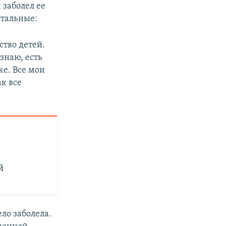
 заболел ее
стальные:
ство детей.
знаю, есть
ке. Все мои
к все
й
ело заболела.