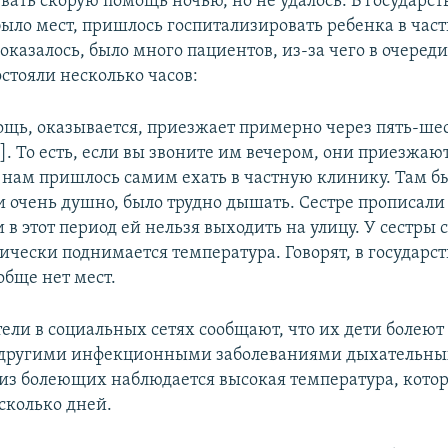
вать скорую помощь ночью, но не удалось. В государс
было мест, пришлось госпитализировать ребенка в час
 оказалось, было много пациентов, из-за чего в очереди
стояли несколько часов:
ощь, оказывается, приезжает примерно через пять-шес
]. То есть, если вы звоните им вечером, они приезжают
у нам пришлось самим ехать в частную клинику. Там б
и очень душно, было трудно дышать. Сестре прописали
и в этот период ей нельзя выходить на улицу. У сестры
дически поднимается температура. Говорят, в государс
обще нет мест.
ели в социальных сетях сообщают, что их дети болею
 другими инфекционными заболеваниями дыхательных
из болеющих наблюдается высокая температура, котор
сколько дней.