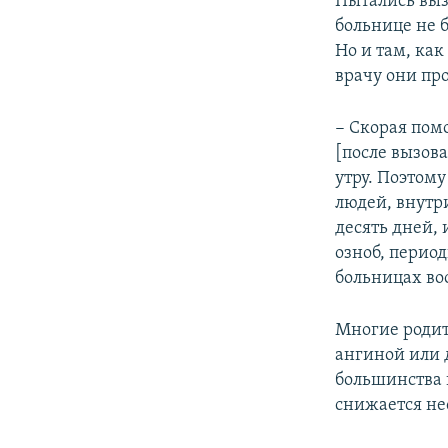
Пытались выз
больнице не 
Но и там, как
врачу они про
− Скорая пом
[после вызова
утру. Поэтом
людей, внутр
десять дней, 
озноб, перио
больницах во
Многие родит
ангиной или
большинства 
снижается не