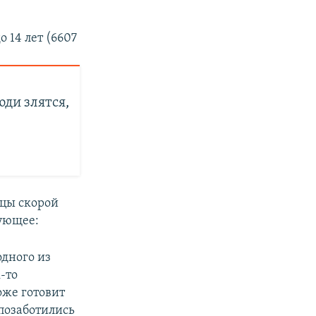
 14 лет (6607
ди злятся,
ицы скорой
ующее:
одного из
-то
оже готовит
позаботились