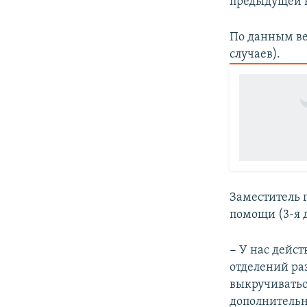
предыдущей н
По данным вед
случаев).
Заместитель 
помощи (3-я д
− У нас дейст
отделений ра
выкручиватьс
дополнительн