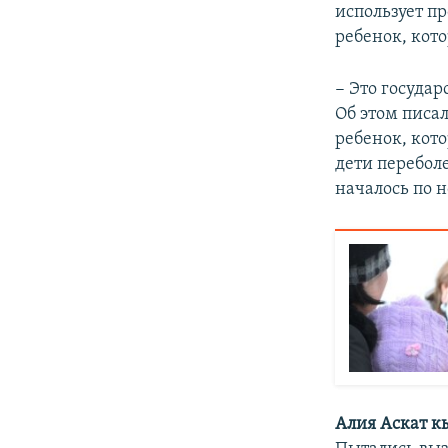
использует п
ребенок, кото
− Это государ
Об этом писа
ребенок, кото
дети переболе
началось по н
Алия Аскат к