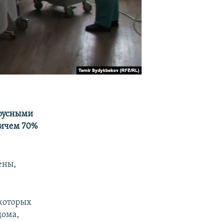
ирусными
ричем 70%
ены,
 которых
дома,