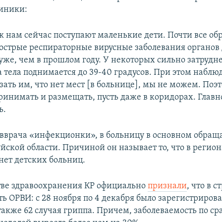
иники:
 к нам сейчас поступают маленькие дети. Почти все об
острые респираторные вирусные заболевания органов
уже, чем в прошлом году. У некоторых сильно затрудн
а тела поднимается до 39-40 градусов. При этом наблю
зать им, что нет мест [в больнице], мы не можем. Поэ
ринимать и размещать, пусть даже в коридорах. Главн
ь.
авврача «инфекционки», в больницу в основном обра
йской области. Причиной он называет то, что в регио
нет детских больниц.
ве здравоохранения КР официально
признали
, что в с
ь ОРВИ: с 28 ноября по 4 декабря было зарегистрирова
 также 62 случая гриппа. Причем, заболеваемость по с