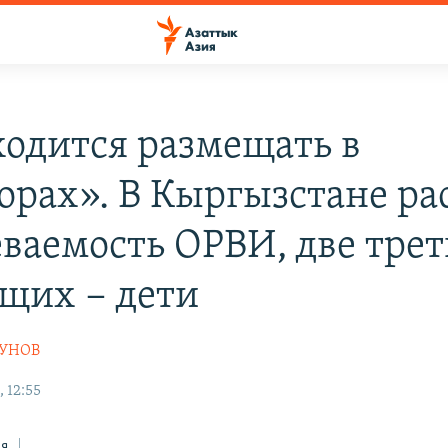
одится размещать в
орах». В Кыргызстане ра
еваемость ОРВИ, две тре
щих − дети
СУНОВ
 12:55
ся