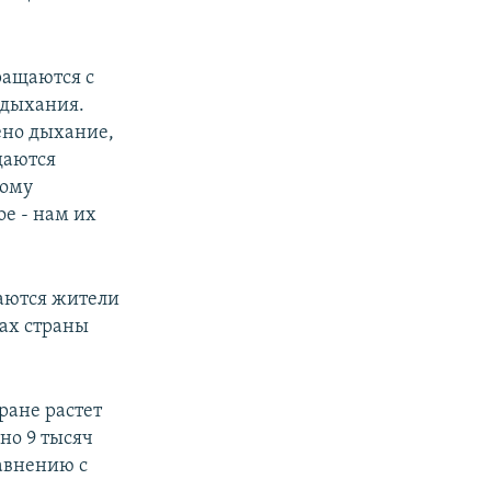
ращаются с
 дыхания.
ено дыхание,
даются
тому
ое - нам их
щаются жители
нах страны
тране растет
но 9 тысяч
равнению с