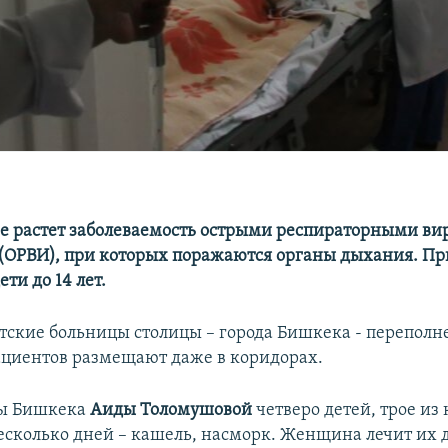
е растет заболеваемость острыми респираторными в
ОРВИ), при которых поражаются органы дыхания. П
ти до 14 лет.
етские больницы столицы – города Бишкека - переполн
циентов размещают даже в коридорах.
ы Бишкека
Аиды Толомушовой
четверо детей, трое из
есколько дней – кашель, насморк. Женщина лечит их 