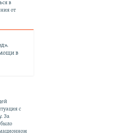
ься в
ения от
д».
омощи в
цей
итуация с
. За
 было
нимационном