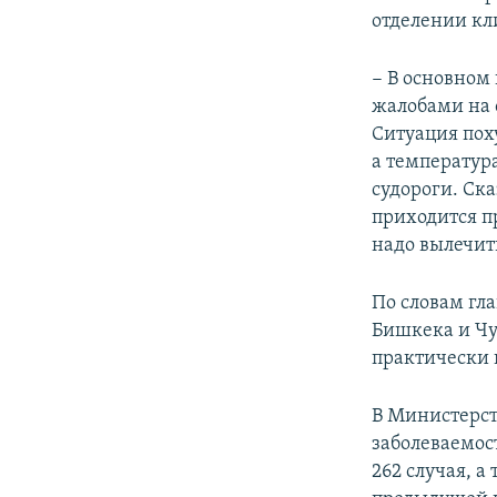
отделении кл
− В основном
жалобами на 
Ситуация пох
а температур
судороги. Ска
приходится п
надо вылечит
По словам гл
Бишкека и Чу
практически 
В Министерст
заболеваемост
262 случая, а