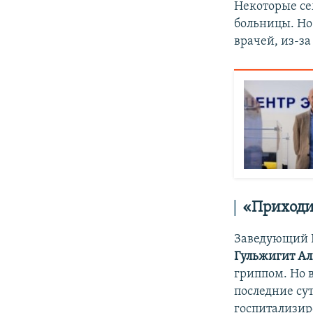
Некоторые се
больницы. Но
врачей, из-з
«Приходи
Заведующий 
Гульжигит
Ал
гриппом. Но в
последние сут
госпитализир