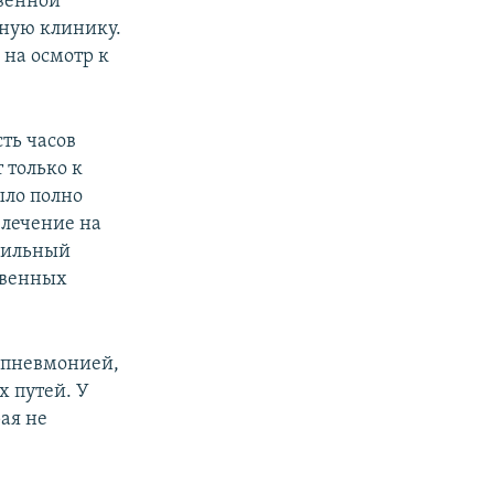
твенной
тную клинику.
 на осмотр к
ть часов
 только к
ыло полно
 лечение на
 сильный
твенных
т пневмонией,
 путей. У
ая не