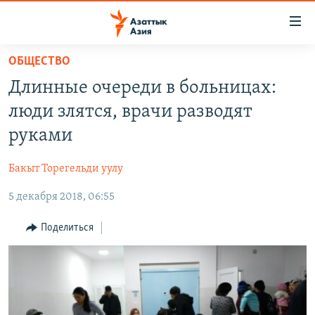
Доступность
ссылок
Вернуться
ОБЩЕСТВО
к
ЦЕНТРАЛЬНАЯ АЗИЯ
Длинные очереди в больницах:
основному
НОВОСТИ
КАЗАХСТАН
содержанию
люди злятся, врачи разводят
ВОЙНА В УКРАИНЕ
Вернутся
КЫРГЫЗСТАН
руками
к
НА ДРУГИХ ЯЗЫКАХ
УЗБЕКИСТАН
главной
Бакыт Торегельди уулу
ТАДЖИКИСТАН
ҚАЗАҚША
навигации
ПОДПИШИТЕСЬ НА НАС В СОЦСЕТЯХ
Вернутся
5 декабря 2018, 06:55
КЫРГЫЗЧА
к
ЎЗБЕКЧА
Поделиться
поиску
ТОҶИКӢ
Все сайты РСЕ/РС
TÜRKMENÇE