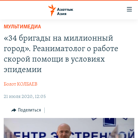
Доступность
ссылок
Вернуться
МУЛЬТИМЕДИА
к
ЦЕНТРАЛЬНАЯ АЗИЯ
«34 бригады на миллионный
основному
НОВОСТИ
КАЗАХСТАН
содержанию
город». Реаниматолог о работе
ВОЙНА В УКРАИНЕ
Вернутся
КЫРГЫЗСТАН
скорой помощи в условиях
к
НА ДРУГИХ ЯЗЫКАХ
УЗБЕКИСТАН
эпидемии
главной
ТАДЖИКИСТАН
ҚАЗАҚША
навигации
ПОДПИШИТЕСЬ НА НАС В СОЦСЕТЯХ
Болот КОЛБАЕВ
Вернутся
КЫРГЫЗЧА
к
21 июля 2020, 12:05
ЎЗБЕКЧА
поиску
Поделиться
ТОҶИКӢ
Все сайты РСЕ/РС
TÜRKMENÇE