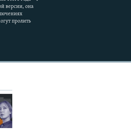
EMBED
ой версии, она
ключениях
огут пролить