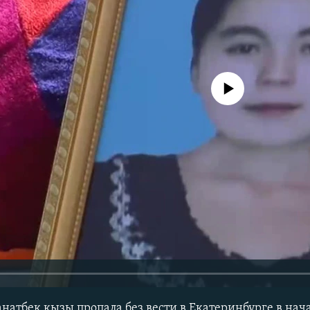
No media source currently avail
атбек кызы пропала без вести в Екатеринбурге в начал