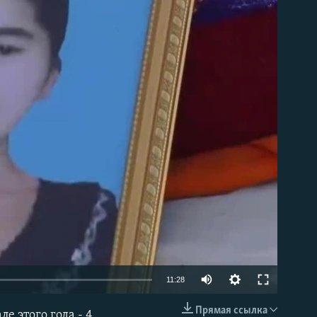
able
11:28
Прямая ссылка
е этого года - 4