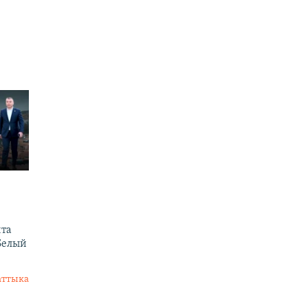
нта
Белый
аттыка