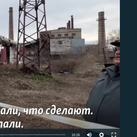
able
Auto
10:26