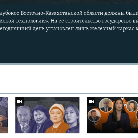
 Глубокое Восточно-Казахстанской области должны был
ской технологии». На её строительство государство вы
сегодняшний день установлен лишь железный каркас 
Auto
240p
360p
720p
1080p