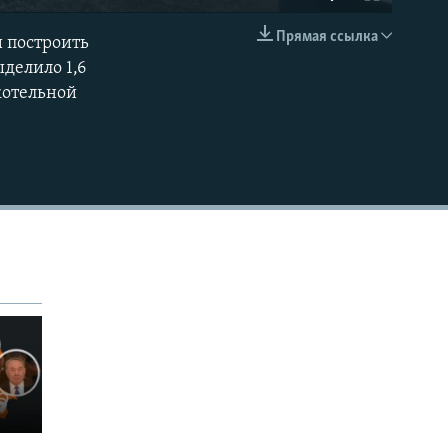
240p
Прямая ссылка
и построить
EMBED
360p
делило 1,6
котельной
480p
720p
1080p
480p