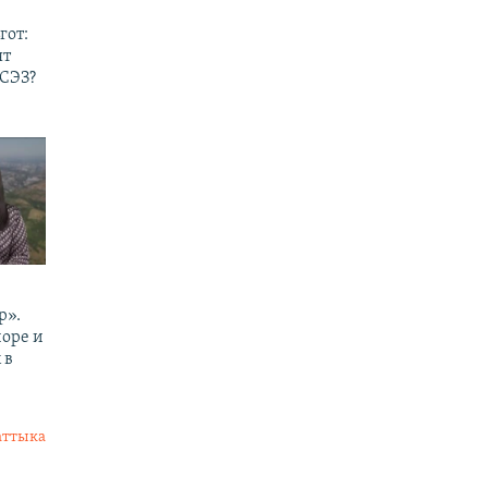
гот:
ят
 СЭЗ?
р».
йоре и
 в
аттыка