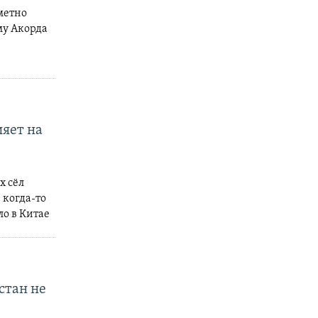
аметно
му Акорда
ияет на
х сёл
 когда-то
ло в Китае
стан не