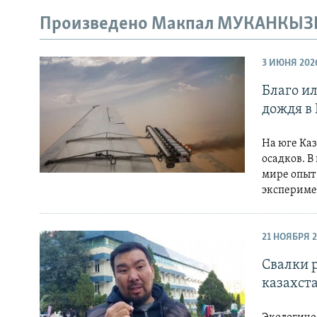
Произведено Макпал МУКАНКЫ
3 ИЮНЯ 202
Благо и
дождя в 
На юге Ка
осадков. В
мире опыт 
экспериме
21 НОЯБРЯ 
Свалки 
казахст