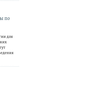
ты по
гии для
ских
гут
оведения