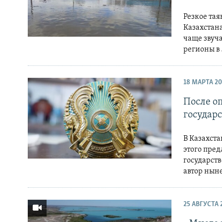
Резкое та
Казахстана
чаще звуча
регионы в 
18 МАРТА 2
После о
государ
В Казахста
этого пред
государств
автор ныне
25 АВГУСТА 