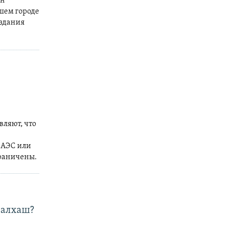
ан
шем городе
оздания
вляют, что
и АЭС или
граничены.
Балхаш?