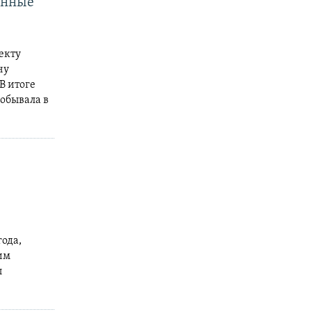
енные
екту
ну
В итоге
обывала в
года,
им
ы