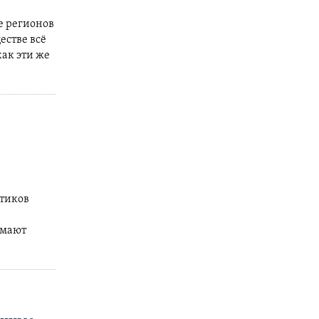
е регионов
естве всё
как эти же
итиков
умают