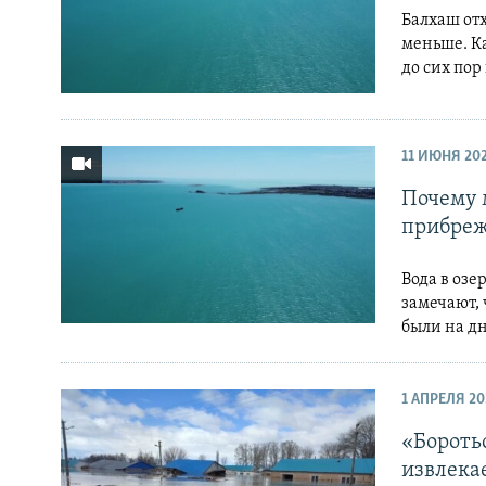
Балхаш отх
меньше. Ка
до сих пор
11 ИЮНЯ 20
Почему 
прибреж
Вода в озе
замечают, 
были на дн
1 АПРЕЛЯ 20
«Боротьс
извлека