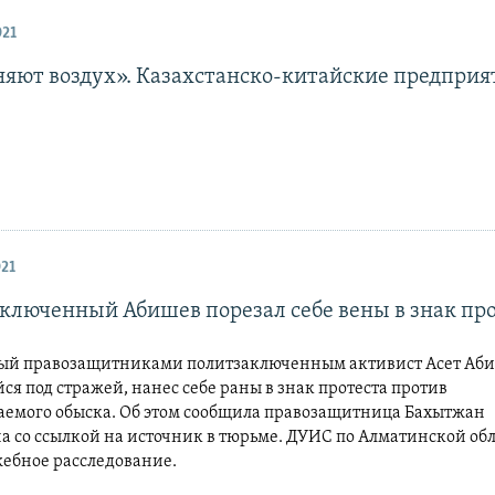
021
няют воздух». Казахстанско-китайские предприя
21
ключенный Абишев порезал себе вены в знак пр
й правозащитниками политзаключенным активист Асет Аби
я под стражей, нанес себе раны в знак протеста против
аемого обыска. Об этом сообщила правозащитница Бахытжан
а со ссылкой на источник в тюрьме. ДУИС по Алматинской об
жебное расследование.