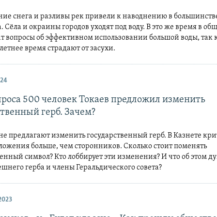
яние снега и разливы рек привели к наводнению в большинств
. Сёла и окраины городов уходят под воду. В это же время в общ
т вопросы об эффективном использовании большой воды, так 
летнее время страдают от засухи.
024
проса 500 человек Токаев предложил изменить
ственный герб. Зачем?
не предлагают изменить государственный герб. В Казнете кр
ложения больше, чем сторонников. Сколько стоит поменять
енный символ? Кто лоббирует эти изменения? И что об этом д
шнего герба и члены Геральдического совета?
2023