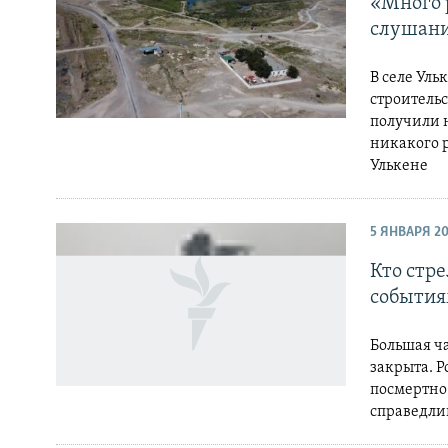
«Много 
слушани
В селе Ул
строительс
получили н
никакого 
Улькене
5 ЯНВАРЯ 2
Кто стр
события
Большая ча
закрыта. 
посмертно
справедли