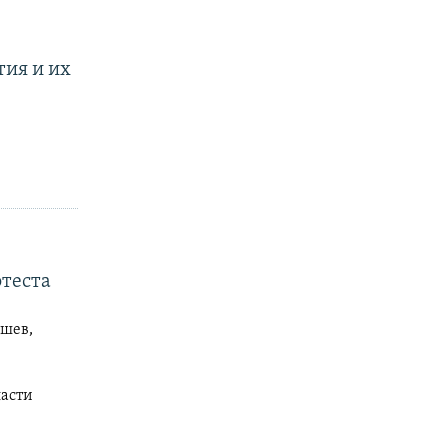
тия и их
отеста
шев,
ласти