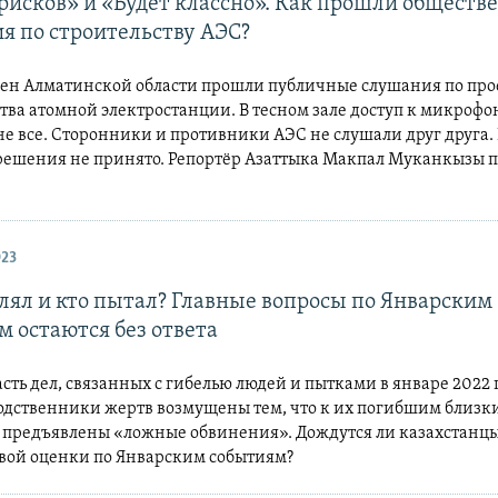
рисков» и «Будет классно». Как прошли обществ
я по строительству АЭС?
ькен Алматинской области прошли публичные слушания по про
тва атомной электростанции. В тесном зале доступ к микрофо
е все. Сторонники и противники АЭС не слушали друг друга. 
решения не принято. Репортёр Азаттыка Макпал Муканкызы п
023
елял и кто пытал? Главные вопросы по Январским
м остаются без ответа
сть дел, связанных с гибелью людей и пытками в январе 2022 
Родственники жертв возмущены тем, что к их погибшим близк
 предъявлены «ложные обвинения». Дождутся ли казахстанц
вой оценки по Январским событиям?