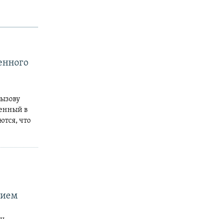
енного
вызову
ленный в
ются, что
чием