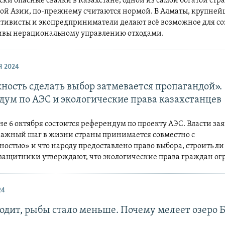
ки опасные свалки в Казахстане, одной из самой богатой стр
ой Азии, по-прежнему считаются нормой. В Алматы, крупней
ктивисты и экопредприниматели делают всё возможное для с
ивы нерациональному управлению отходами.
Я 2024
ность сделать выбор затмевается пропагандой».
дум по АЭС и экологические права казахстанцев
не 6 октября состоится референдум по проекту АЭС. Власти зая
ажный шаг в жизни страны принимается совместно с
остью» и что народу предоставлено право выбора, строить л
озащитники утверждают, что экологические права граждан о
24
ходит, рыбы стало меньше. Почему мелеет озеро 