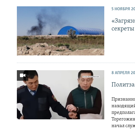
5 НОЯБРЯ 2
«Загряз
секреты
8 АПРЕЛЯ 20
Политза
Признанны
находящийс
предполаг
Торегожин
начал слу