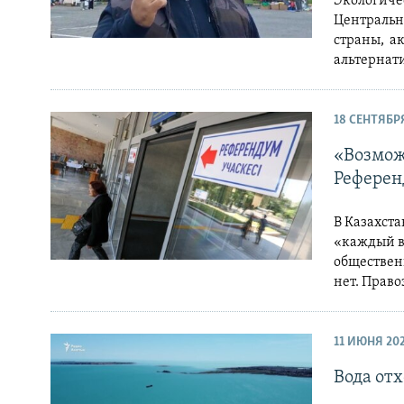
Экологичес
Центральн
страны, а
альтернат
18 СЕНТЯБР
«Возмож
Референ
В Казахста
«каждый в
общественн
нет. Прав
11 ИЮНЯ 20
Вода от