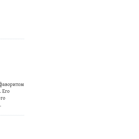
 фаворитом
 Его
его
.