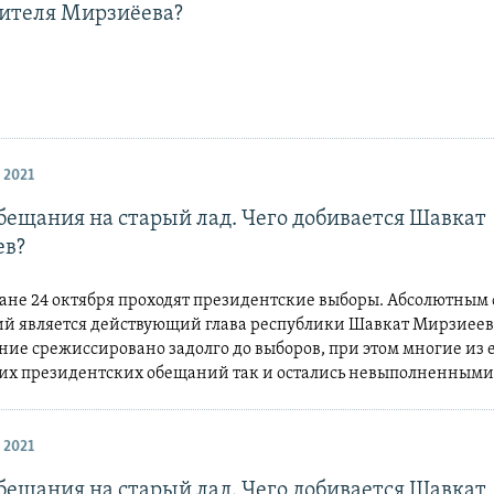
дителя Мирзиёева?
 2021
бещания на старый лад. Чего добивается Шавкат
ев?
тане 24 октября проходят президентские выборы. Абсолютным
ий является действующий глава республики Шавкат Мирзиеев.
ие срежиссировано задолго до выборов, при этом многие из 
х президентских обещаний так и остались невыполненными
 2021
бещания на старый лад. Чего добивается Шавкат