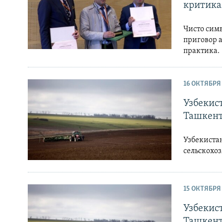
критик
Чисто сим
приговор 
практика.
16 ОКТЯБРЯ
Узбекист
Ташкен
Узбекиста
сельскохоз
15 ОКТЯБРЯ
Узбекист
Ташкен