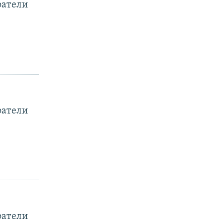
ратели
ратели
ратели