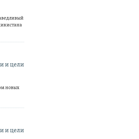
раведливый
жикистана
и и цели
ом новых
и и цели