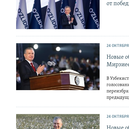
от побе
24 ОКТЯБРЯ
Новые о
Мирзие
В Узбекис
голосован
переизбран
предыдущи
24 ОКТЯБРЯ
Новые о