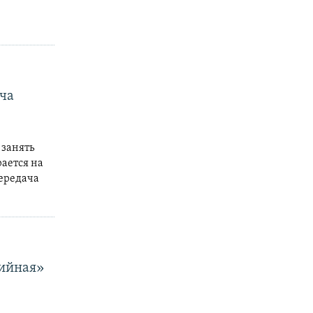
ча
 занять
ается на
передача
тийная»