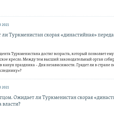
 2021
 ли Туркменистан скорая «династийная» переда
ента Туркменистана достиг возраста, который позволяет ему
ское кресло. Между тем высший законодательный орган собир
в канун праздника – Дня независимости. Грядет ли в стране 
аследнику»?
 2021
отцом. Ожидает ли Туркменистан скорая «динас
а власти?