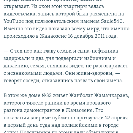
открывает. Из окон этой квартиры велась
видеосъемка, запись которой была размещена на
YouTube под пользовательским именем Saule540.
Именно это видео показало всему миру, что именно
происходило в Жанаозене 16 декабря 2011 года.
— С тех пор как главу семьи и сына-нефтяника
задержали и два дня подвергали избиениям и
давлению, семья, снявшая видео, не разговаривает
с незнакомыми людьми. Они живы-здоровы, —
говорят соседи, отказавшись назвать свои имена.
В этом же доме №33 живет Жанболат Жаманкараев,
которого тяжело ранили во время кровавого
разгона демонстрантов в Жанаозене. Его
показания впервые публично прозвучали 27 апреля
в первый день суда над полицейскими в городе
Актау. Подсудимые по этому делу обвиняются в