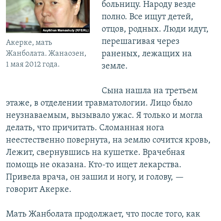
больницу. Народу везде
полно. Все ищут детей,
отцов, родных. Люди идут,
перешагивая через
Акерке, мать
раненых, лежащих на
Жанболата. Жанаозен,
1 мая 2012 года.
земле.
Сына нашла на третьем
этаже, в отделении травматологии. Лицо было
неузнаваемым, вызывало ужас. Я только и могла
делать, что причитать. Сломанная нога
неестественно повернута, на землю сочится кровь,
Лежит, свернувшись на кушетке. Врачебная
помощь не оказана. Кто-то ищет лекарства.
Привела врача, он зашил и ногу, и голову, —
говорит Акерке.
Мать Жанболата продолжает, что после того, как