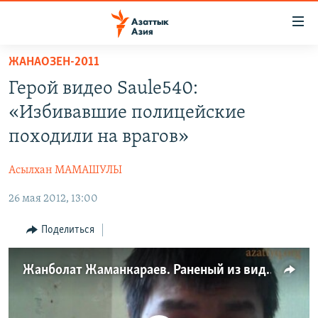
Доступность
ссылок
Вернуться
ЖАНАОЗЕН-2011
к
ЦЕНТРАЛЬНАЯ АЗИЯ
Герой видео Saule540:
основному
НОВОСТИ
КАЗАХСТАН
содержанию
«Избивавшие полицейские
ВОЙНА В УКРАИНЕ
Вернутся
КЫРГЫЗСТАН
походили на врагов»
к
НА ДРУГИХ ЯЗЫКАХ
УЗБЕКИСТАН
главной
Асылхан МАМАШУЛЫ
ТАДЖИКИСТАН
ҚАЗАҚША
навигации
ПОДПИШИТЕСЬ НА НАС В СОЦСЕТЯХ
Вернутся
26 мая 2012, 13:00
КЫРГЫЗЧА
к
ЎЗБЕКЧА
Поделиться
поиску
ТОҶИКӢ
Все сайты РСЕ/РС
Жанболат Жаманкараев. Раненый из видео Saule540
TÜRKMENÇE