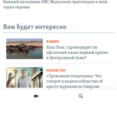
Бывший начальник ИВС Жанаозена приговорен к пяти
годам тюрьмы
Вам будет интересно
В МИРЕ
Кош-Тепа: спровоцирует ли
афганский канал водный кризис
в Центральной Азии?
КАЗАХСТАН
«Тревожная тенденция». Что
говорят в медиасообществе об
аресте журналиста Омарова
ЦЕНТРАЛЬНАЯ АЗИЯ
«Очень помпезно». Кортежи
президентов в Центральной Азии
и эксцессы, которые с ними