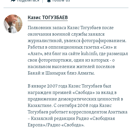
Поделиться
Follow us
Казис ТОГУЗБАЕВ
Полковник запаса Казис Тогузбаев после
окончания военной службы занялся
журналистикой, увлекся фотографированием.
Работал в оппозиционных газетах «Сөз» и
«Азат», вёл блог на сайте kub.info, где размещал
свои фоторепортажи, один из которых - о
насильном выселении жителей поселков
Бакай и Шанырак близ Алматы.
В январе 2007 года Казис Тогузбаев был
награжден премией «Свобода» за вклад в
продвижение демократических ценностей в
Казахстане. С сентября 2008 года Казис
Тогузбаев работает корреспондентом Азаттыка
– Казахской редакции Радио «Свободная
Европа»/Радио «Свобода».