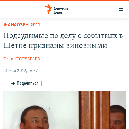
Доступность
ссылок
Вернуться
ЖАНАОЗЕН-2011
к
ЦЕНТРАЛЬНАЯ АЗИЯ
Подсудимые по делу о событиях в
основному
НОВОСТИ
КАЗАХСТАН
содержанию
Шетпе признаны виновными
ВОЙНА В УКРАИНЕ
Вернутся
КЫРГЫЗСТАН
к
Казис ТОГУЗБАЕВ
НА ДРУГИХ ЯЗЫКАХ
УЗБЕКИСТАН
главной
21 мая 2012, 16:57
ТАДЖИКИСТАН
ҚАЗАҚША
навигации
ПОДПИШИТЕСЬ НА НАС В СОЦСЕТЯХ
Вернутся
КЫРГЫЗЧА
Поделиться
к
ЎЗБЕКЧА
поиску
ТОҶИКӢ
Все сайты РСЕ/РС
TÜRKMENÇE