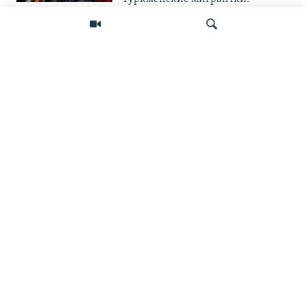
бесправные на чужбине и на
родине
В МИРЕ
Кош-Тепа: спровоцирует ли
афганский канал водный кризис
Искать
в Центральной Азии?
ПОДПИШИТЕСЬ НА НАС В СОЦСЕТЯХ
ВЫХОДНЫЕ ДАННЫЕ
ОСНОВНЫЕ РУБРИКИ
СТРАНЫ РЕГИОНА