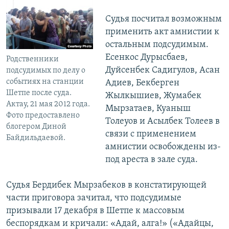
Судья посчитал возможным
применить акт амнистии к
остальным подсудимым.
Есенкос Дурысбаев,
Родственники
Дуйсенбек Садигулов, Асан
подсудимых по делу о
событиях на станции
Адиев, Бекберген
Шетпе после суда.
Жылкышиев, Жумабек
Актау, 21 мая 2012 года.
Мырзатаев, Куаныш
Фото предоставлено
Толеуов и Асылбек Толеев в
блогером Диной
связи с применением
Байдильдаевой.
амнистии освобождены из-
под ареста в зале суда.
Судья Бердибек Мырзабеков в констатирующей
части приговора зачитал, что подсудимые
призывали 17 декабря в Шетпе к массовым
беспорядкам и кричали: «Адай, алга!» («Адайцы,