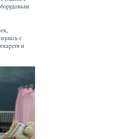
оборудовали
век,
нулась с
екарств и