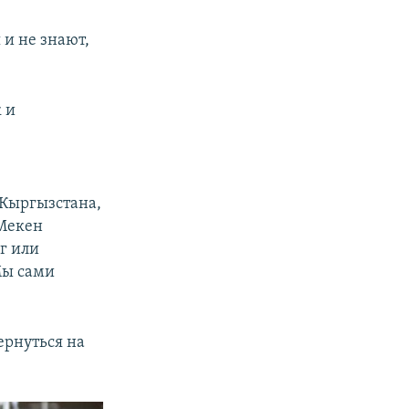
 и не знают,
 и
 Кыргызстана,
 Мекен
г или
Мы сами
ернуться на