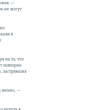
зонах —
ь не могут
ько
хали в
и
я на то, что
т повторно
в, застрявших
ь меня», —
о недель в