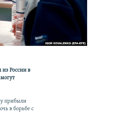
 из России в
 могут
ну прибыли
чь в борьбе с