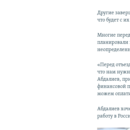
Другие заверш
что будет с и
Многие перед
планировали 
неопределенн
«Перед отъез
что нам нужн
Абдалиев, пр
финансовой 
можем оплати
Абдалиев хоч
работу в Росс