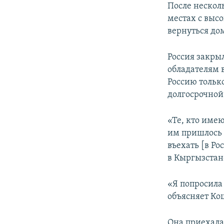
После нескол
местах с выс
вернуться до
Россия закры
обладателям 
Россию только
долгосрочной
«Те, кто имею
им пришлось 
въехать [в Р
в Кыргызстан
«Я попросила
объясняет Ко
Она приехала 