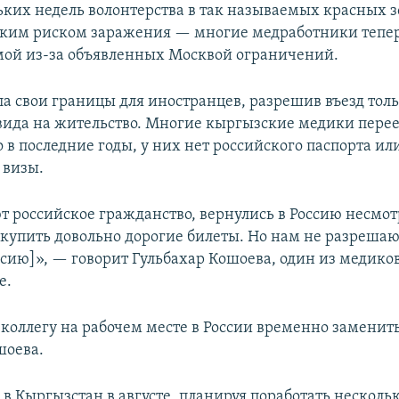
ьких недель волонтерства в так называемых красных 
оким риском заражения — многие медработники тепер
мой из-за объявленных Москвой ограничений.
ла свои границы для иностранцев, разрешив въезд тол
вида на жительство. Многие кыргызские медики перее
 в последние годы, у них нет российского паспорта ил
 визы.
т российское гражданство, вернулись в Россию несмотр
купить довольно дорогие билеты. Но нам не разрешаю
оссию]», — говорит Гульбахар Кошоева, один из медико
е.
 коллегу на рабочем месте в России временно заменит
шоева.
в Кыргызстан в августе, планируя поработать нескольк