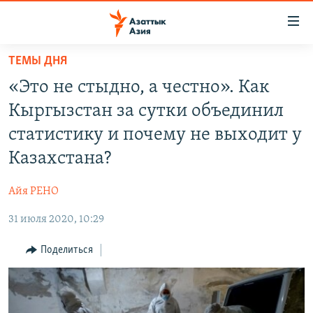
Доступность
ссылок
Вернуться
ТЕМЫ ДНЯ
к
ЦЕНТРАЛЬНАЯ АЗИЯ
«Это не стыдно, а честно». Как
основному
НОВОСТИ
КАЗАХСТАН
содержанию
Кыргызстан за сутки объединил
ВОЙНА В УКРАИНЕ
Вернутся
КЫРГЫЗСТАН
статистику и почему не выходит у
к
НА ДРУГИХ ЯЗЫКАХ
УЗБЕКИСТАН
Казахстана?
главной
ТАДЖИКИСТАН
ҚАЗАҚША
навигации
ПОДПИШИТЕСЬ НА НАС В СОЦСЕТЯХ
Айя РЕНО
Вернутся
КЫРГЫЗЧА
к
31 июля 2020, 10:29
ЎЗБЕКЧА
поиску
Поделиться
ТОҶИКӢ
Все сайты РСЕ/РС
TÜRKMENÇE