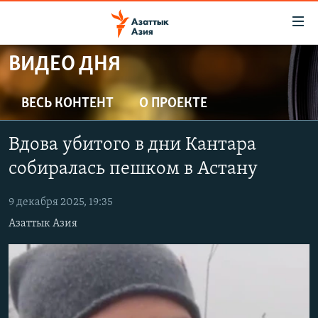
Доступность
ссылок
Вернуться
ВИДЕО ДНЯ
к
ЦЕНТРАЛЬНАЯ АЗИЯ
основному
НОВОСТИ
КАЗАХСТАН
ВЕСЬ КОНТЕНТ
О ПРОЕКТЕ
содержанию
ВОЙНА В УКРАИНЕ
Вернутся
КЫРГЫЗСТАН
Вдова убитого в дни Кантара
к
НА ДРУГИХ ЯЗЫКАХ
УЗБЕКИСТАН
главной
собиралась пешком в Астану
ТАДЖИКИСТАН
ҚАЗАҚША
навигации
ПОДПИШИТЕСЬ НА НАС В СОЦСЕТЯХ
Вернутся
9 декабря 2025, 19:35
КЫРГЫЗЧА
к
Азаттык Азия
ЎЗБЕКЧА
поиску
ТОҶИКӢ
Все сайты РСЕ/РС
TÜRKMENÇE