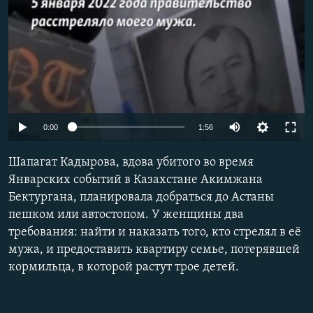
Auto
0:00
1:56
240p
Шапагат Кадырова, вдова убитого во время
360p
Январских событий в Казахстане Акимжана
Бектургана, планировала добраться до Астаны
480p
пешком или автостопом. У женщины два
720p
требования: найти и наказать того, кто стрелял в её
1080p
мужа, и предоставить квартиру семье, потерявшей
кормильца, в которой растут трое детей.