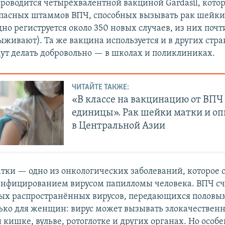
роводится четырёхвалентной вакциной Gardasil, кото
опасных штаммов ВПЧ, способных вызывать рак шейки
но региструется около 350 новых случаев, из них почт
живают). Та же вакцина используется и в других стра
ут делать добровольно — в школах и поликлиниках.
ЧИТАЙТЕ ТАКЖЕ:
«В классе на вакцинацию от ВП
единицы». Рак шейки матки и о
в Центральной Азии
тки — одно из онкологических заболеваний, которое 
инфицированием вирусом папилломы человека. ВПЧ сч
ых распространённых вирусов, передающихся половы
лько для женщин: вирус может вызывать злокачествен
 кишке, вульве, ротоглотке и других органах. Но особ