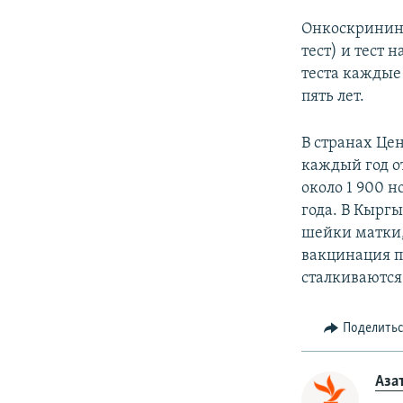
Онкоскрининг
тест) и тест
теста каждые
пять лет.
В странах Це
каждый год о
около 1 900 н
года. В Кыргы
шейки матки,
вакцинация п
сталкиваются
Поделить
Аза