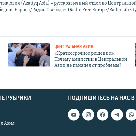
тык Азия (Azattyq Asia) – русскоязычный отдел по Центральн
одная Европа/Радио Свобода» (Radio Free Europe/Radio Liberty
ЦЕНТРАЛЬНАЯ АЗИЯ
«Краткосрочное решение».
Почему амнистии в Центральной
Азии не панацея от проблемы?
Е РУБРИКИ
ПОДПИШИТЕСЬ НА НАС В
я Азия