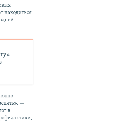
левых
ет находиться
оздней
гу».
в
 можно
вспять», —
лог в
профилактики,