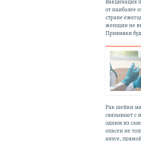
Вакцинация п
от наиболее 
стране ежегод
женщин не вы
Прививки буд
Рак шейки ма
связывают с 
одним из сам
опасен не то
анусе, прямой