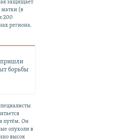
рая защищает
 матки (в
и 200
нах региона.
Ч пришли
пыт борьбы
специалисты
итается
м путём. Он
ные опухоли в
енно высок