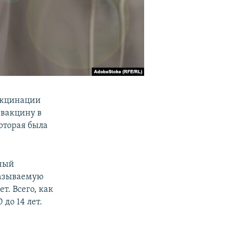
вакцинации
 вакцину в
оторая была
ьный
называемую
т. Всего, как
до 14 лет.