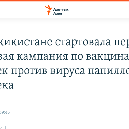
жикистане стартовала пе
вая кампания по вакцин
ек против вируса папил
ека
09:45
ся