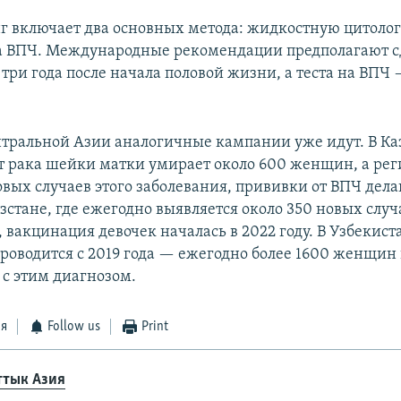
 включает два основных метода: жидкостную цитоло
 на ВПЧ. Международные рекомендации предполагают 
 три года после начала половой жизни, а теста на ВП
нтральной Азии аналогичные кампании уже идут. В Каз
т рака шейки матки умирает около 600 женщин, а ре
овых случаев этого заболевания, прививки от ВПЧ дела
зстане, где ежегодно выявляется около 350 новых случ
 вакцинация девочек началась в 2022 году. В Узбекист
роводится с 2019 года — ежегодно более 1600 женщин 
 с этим диагнозом.
ся
Follow us
Print
ттык Азия