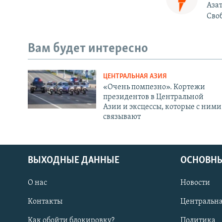
Азат
Своб
Вам будет интересно
ЦЕНТРАЛЬНАЯ АЗИЯ
«Очень помпезно». Кортежи
президентов в Центральной
Азии и эксцессы, которые с ними
связывают
ВЫХОДНЫЕ ДАННЫЕ
ОСНОВНЫ
О нас
Новости
Контакты
Центральна
Как обойти блокировку?
Политика