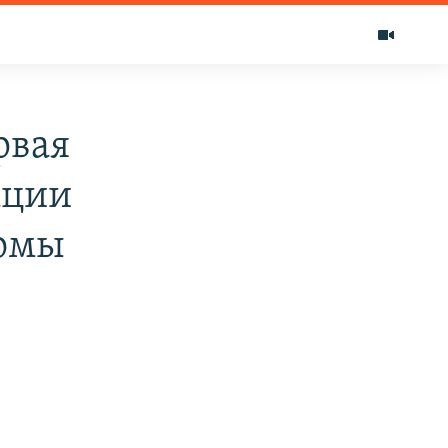
рвая
ации
ломы