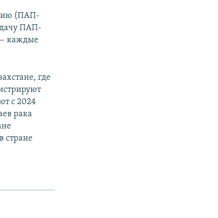
гию (ПАП-
сдачу ПАП-
Ч — каждые
ахстане, где
гистрируют
ют с 2024
аев рака
ане
в стране