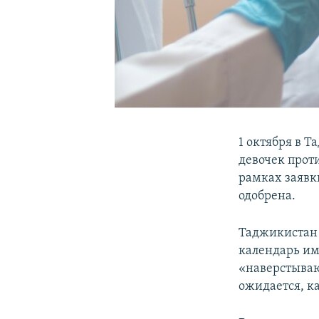
1 октября в 
девочек прот
рамках заявк
одобрена.
Таджикистан 
календарь им
«наверстывающ
ожидается, ка