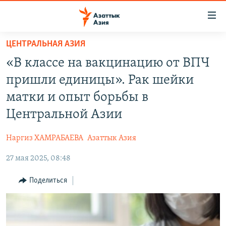
Доступность
ссылок
Вернуться
ЦЕНТРАЛЬНАЯ АЗИЯ
к
ЦЕНТРАЛЬНАЯ АЗИЯ
«В классе на вакцинацию от ВПЧ
основному
НОВОСТИ
КАЗАХСТАН
содержанию
пришли единицы». Рак шейки
ВОЙНА В УКРАИНЕ
Вернутся
КЫРГЫЗСТАН
матки и опыт борьбы в
к
НА ДРУГИХ ЯЗЫКАХ
УЗБЕКИСТАН
Центральной Азии
главной
ТАДЖИКИСТАН
ҚАЗАҚША
навигации
ПОДПИШИТЕСЬ НА НАС В СОЦСЕТЯХ
Наргиз ХАМРАБАЕВА
Азаттык Азия
Вернутся
КЫРГЫЗЧА
к
27 мая 2025, 08:48
ЎЗБЕКЧА
поиску
Поделиться
ТОҶИКӢ
Все сайты РСЕ/РС
TÜRKMENÇE