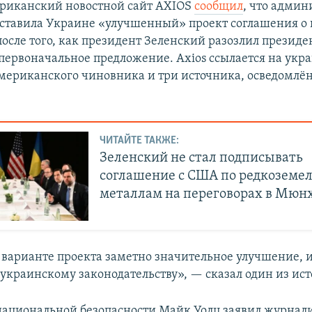
ериканский новостной сайт AXIOS
сообщил
, что админ
ставила Украине «улучшенный» проект соглашения о
осле того, как президент Зеленский разозлил президе
 первоначальное предложение. Axios ссылается на укр
мериканского чиновника и три источника, осведомлё
ЧИТАЙТЕ ТАКЖЕ:
Зеленский не стал подписывать
соглашение с США по редкоземе
металлам на переговорах в Мюн
 варианте проекта заметно значительное улучшение, и
 украинскому законодательству», — сказал один из ис
национальной безопасности Майк Уолц заявил журнал