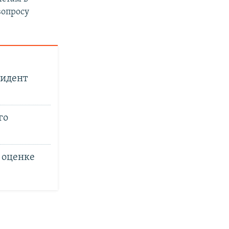
вопросу
зидент
го
 оценке