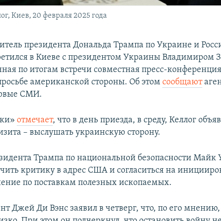
г, Киев, 20 февраля 2025 года
итель президента Дональда Трампа по Украине и Росс
третился в Киеве с президентом Украины Владимиром 
ная по итогам встречи совместная пресс-конференция
просьбе американской стороны. Об этом
сообщают
аген
ровые СМИ.
ики»
отмечает
, что в день приезда, в среду, Келлог объя
визита – выслушать украинскую сторону.
зидента Трампа по национальной безопасности Майк 
чить критику в адрес США и согласиться на инициир
ение по поставкам полезных ископаемых.
нт Джей Ди Вэнс заявил в четверг, что, по его мнению
изко. При этом он подчеркнул, что остановить войну 