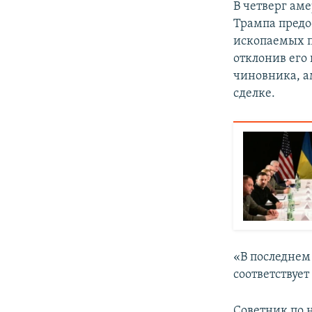
В четверг ам
Трампа предо
ископаемых п
отклонив его
чиновника, а
сделке.
«В последнем
соответствует
Советник по 