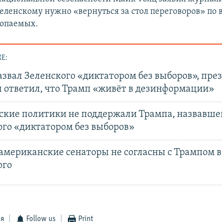
Зеленскому нужно «вернуться за стол переговоров» по 
копаемых.
Е:
звал Зеленского «диктатором без выборов», пре
 ответил, что Трамп «живёт в дезинформации»
ские политики не поддержали Трампа, назвавше
ого «диктатором без выборов»
американские сенаторы не согласны с Трампом в
ого
ся
Follow us
Print