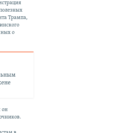
истрация
 полезных
нта Трампа,
аинского
нных о
льным
хене
 он
точников.
истам в