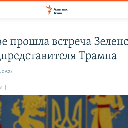
ве прошла встреча Зелен
цпредставителя Трампа
, 09:28
ся