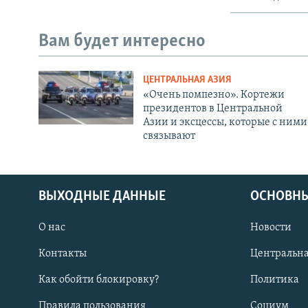
Вам будет интересно
ЦЕНТРАЛЬНАЯ АЗИЯ
«Очень помпезно». Кортежи
президентов в Центральной
Азии и эксцессы, которые с ними
связывают
ВЫХОДНЫЕ ДАННЫЕ
ОСНОВНЫ
О нас
Новости
Контакты
Центральна
Как обойти блокировку?
Политика
Правила пользования
Социум