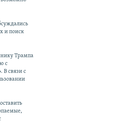
обсуждались
х и поиск
.
аннику Трампа
ю с
 В связи с
льзовании
оставить
опаемые,
с