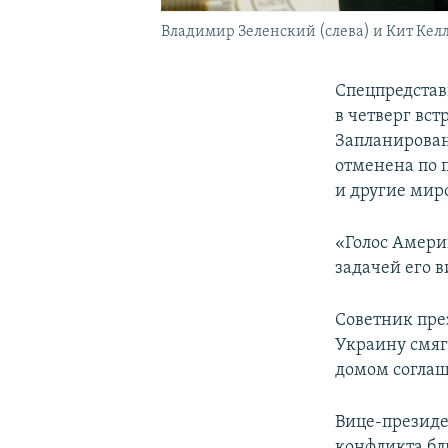
Владимир Зеленский (слева) и Кит Келло
Спецпредстав
в четверг вс
Запланирован
отменена по 
и другие ми
«Голос Амер
задачей его 
Советник пре
Украину смяг
домом соглаш
Вице-президе
конфликта бл