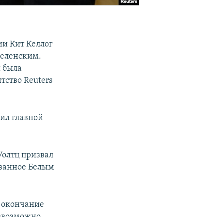
ии Кит Келлог
Зеленским.
 была
тство Reuters
вил главной
Уолтц призвал
ованное Белым
, окончание
невозможно