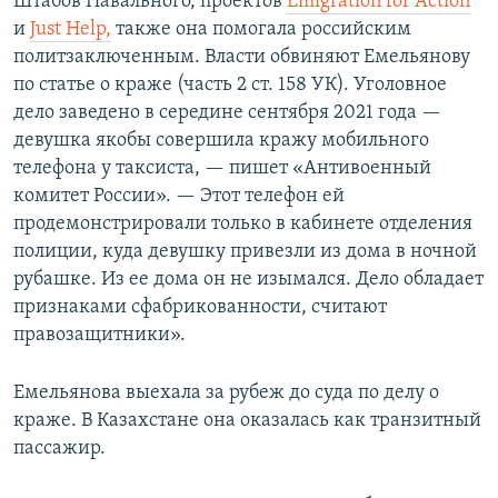
Штабов Навального, проектов
Emigration for Action
и
Just Help,
также она помогала российским
политзаключенным. Власти обвиняют Емельянову
по статье о краже (часть 2 ст. 158 УК). Уголовное
дело заведено в середине сентября 2021 года —
девушка якобы совершила кражу мобильного
телефона у таксиста, — пишет «Антивоенный
комитет России». — Этот телефон ей
продемонстрировали только в кабинете отделения
полиции, куда девушку привезли из дома в ночной
рубашке. Из ее дома он не изымался. Дело обладает
признаками сфабрикованности, считают
правозащитники».
Емельянова выехала за рубеж до суда по делу о
краже. В Казахстане она оказалась как транзитный
пассажир.