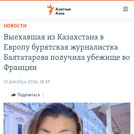
Доступность
ссылок
Вернуться
НОВОСТИ
к
ЦЕНТРАЛЬНАЯ АЗИЯ
Выехавшая из Казахстана в
основному
НОВОСТИ
КАЗАХСТАН
содержанию
Европу бурятская журналистка
ВОЙНА В УКРАИНЕ
Вернутся
КЫРГЫЗСТАН
Балтатарова получила убежище во
к
НА ДРУГИХ ЯЗЫКАХ
УЗБЕКИСТАН
Франции
главной
ТАДЖИКИСТАН
ҚАЗАҚША
навигации
ПОДПИШИТЕСЬ НА НАС В СОЦСЕТЯХ
13 декабря 2024, 18:49
Вернутся
КЫРГЫЗЧА
к
Поделиться
ЎЗБЕКЧА
поиску
ТОҶИКӢ
Все сайты РСЕ/РС
TÜRKMENÇE