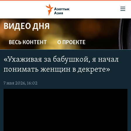
Доступность
ссылок
Вернуться
ВИДЕО ДНЯ
к
ЦЕНТРАЛЬНАЯ АЗИЯ
основному
НОВОСТИ
КАЗАХСТАН
ВЕСЬ КОНТЕНТ
О ПРОЕКТЕ
содержанию
ВОЙНА В УКРАИНЕ
Вернутся
КЫРГЫЗСТАН
«Ухаживая за бабушкой, я начал
к
НА ДРУГИХ ЯЗЫКАХ
УЗБЕКИСТАН
главной
понимать женщин в декрете»
ТАДЖИКИСТАН
ҚАЗАҚША
навигации
ПОДПИШИТЕСЬ НА НАС В СОЦСЕТЯХ
Вернутся
7 мая 2026, 16:02
КЫРГЫЗЧА
к
ЎЗБЕКЧА
поиску
ТОҶИКӢ
Все сайты РСЕ/РС
TÜRKMENÇE