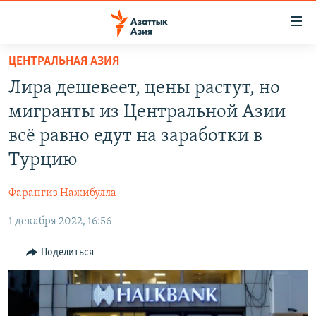
Доступность
ссылок
Вернуться
ЦЕНТРАЛЬНАЯ АЗИЯ
к
ЦЕНТРАЛЬНАЯ АЗИЯ
Лира дешевеет, цены растут, но
основному
НОВОСТИ
КАЗАХСТАН
содержанию
мигранты из Центральной Азии
ВОЙНА В УКРАИНЕ
Вернутся
КЫРГЫЗСТАН
всё равно едут на заработки в
к
НА ДРУГИХ ЯЗЫКАХ
УЗБЕКИСТАН
Турцию
главной
ТАДЖИКИСТАН
ҚАЗАҚША
навигации
ПОДПИШИТЕСЬ НА НАС В СОЦСЕТЯХ
Фарангиз Нажибулла
Вернутся
КЫРГЫЗЧА
к
1 декабря 2022, 16:56
ЎЗБЕКЧА
поиску
Поделиться
ТОҶИКӢ
Все сайты РСЕ/РС
TÜRKMENÇE