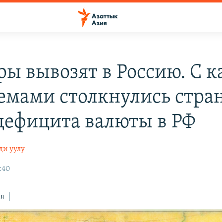
ры вывозят в Россию. С 
емами столкнулись стра
 дефицита валюты в РФ
ди уулу
:40
ся