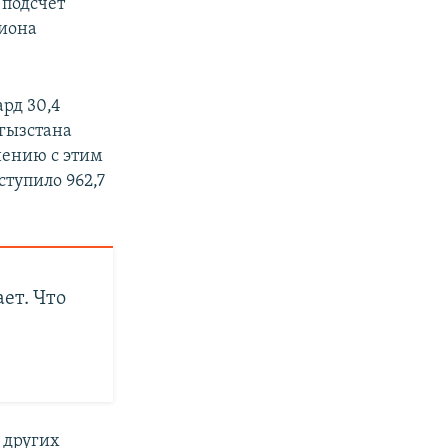
 подсчет
лиона
ард 30,4
ргызстана
нению с этим
ступило 962,7
ает. Что
в других