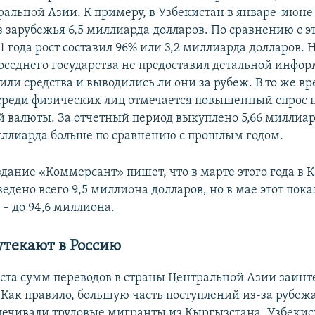
ральной Азии. К примеру, в Узбекистан в январе-июне 
з зарубежья 6,5 миллиарда долларов. По сравнению с 
 года рост составил 96% или 3,2 миллиарда долларов. 
оседнего государства не предоставил детальной инфор
или средства и выводились ли они за рубеж. В то же вр
среди физических лиц отмечается повышенный спрос 
 валюты. За отчетный период выкуплено 5,66 миллиар
миллиарда больше по сравнению с прошлым годом.
дание «Коммерсант» пишет, что в марте этого года в К
едено всего 9,5 миллиона долларов, но в мае этот пок
з – до 94,6 миллиона.
утекают в Россию
ста сумм переводов в страны Центральной Азии заинт
 Как правило, большую часть поступлений из-за рубеж
печивали трудовые мигранты из Кыргызстана, Узбекис