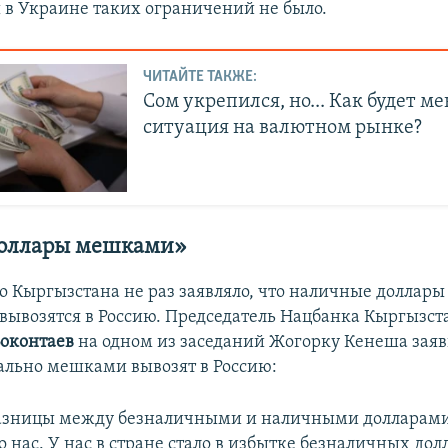
 в Украине таких ограничений не было.
ЧИТАЙТЕ ТАКЖЕ:
Сом укрепился, но... Как будет м
ситуация на валютном рынке?
доллары мешками»
о Кыргызстана не раз заявляло, что наличные доллары
вывозятся в Россию. Председатель Нацбанка Кыргызст
Боконтаев
на одном из заседаний Жогорку Кенеша заяв
ально мешками вывозят в Россию:
азницы между безналичными и наличными долларами
о нас. У нас в стране стало в избытке безналичных до