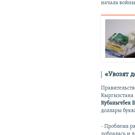
начала войны
«Увозят 
Правительств
Кыргызстана 
Кубанычбек 
доллары букв
- Проблема р
добралась и д