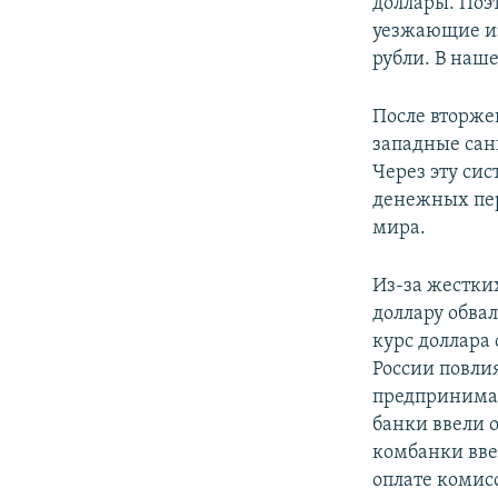
доллары. Поэ
уезжающие из
рубли. В наш
После вторжен
западные сан
Через эту си
денежных пер
мира.
Из-за жестки
доллару обва
курс доллара
России повли
предпринимат
банки ввели 
комбанки вве
оплате комисс