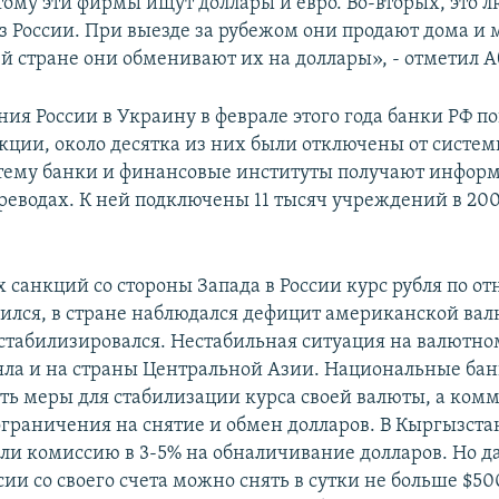
тому эти фирмы ищут доллары и евро. Во-вторых, это л
 России. При выезде за рубежом они продают дома и
ей стране они обменивают их на доллары», - отметил А
ия России в Украину в феврале этого года банки РФ п
кции, около десятка из них были отключены от систем
стему банки и финансовые институты получают инфор
еводах. К ней подключены 11 тысяч учреждений в 200
х санкций со стороны Запада в России курс рубля по о
лился, в стране наблюдался дефицит американской ва
 стабилизировался. Нестабильная ситуация на валютно
яла и на страны Центральной Азии. Национальные бан
ь меры для стабилизации курса своей валюты, а ком
ограничения на снятие и обмен долларов. В Кыргызста
ли комиссию в 3-5% на обналичивание долларов. Но д
ии со своего счета можно снять в сутки не больше $50