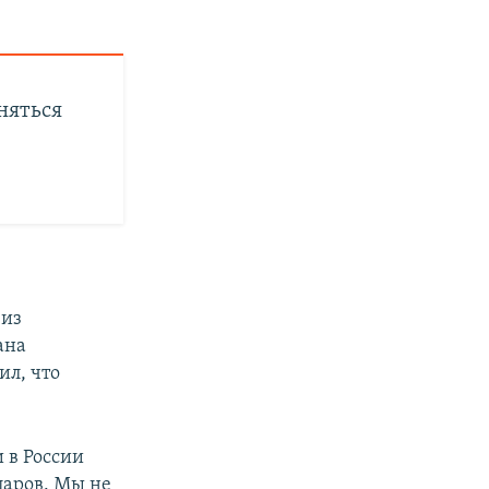
еняться
 из
ана
ил, что
 в России
лларов. Мы не