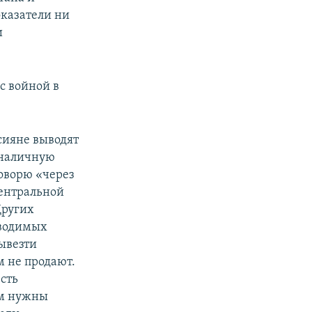
оказатели ни
и
с войной в
сияне выводят
 наличную
оворю «через
Центральной
Других
ыводимых
Вывезти
м не продают.
есть
Им нужны