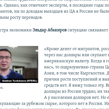
. Однако, как отмечают эксперты, в последние годы п
рантов, ни по доходам выходцев из ЦА в России не был
ьны росту переводов.
стра экономики
Эльдар Абакиров
ситуацию связывает 
«Кроме денег от мигрантов, рос
через нас доллары или скупают
американскую валюту. Когда я г
нас», то подразумеваю страны 
Азии, в том числе Кыргызстан. 
причин роста поступлений и в
средств нет. Я вижу только эту. 
в.
доллары из России трудно, их та
А у населения долларов нет. Но 
купающие за рубежом сырье, которого нет в России. 