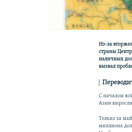
Из-за вторжен
страны Центр
наличных дол
вызвал пробл
Переводит
С началом во
Азии выросли 
Только за ма
миллиона дол