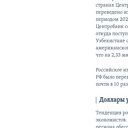
странах Цент
переведено и
периодом 2021
Центробанк с
откуда поступ
Узбекистане 
американской
что на 2,33 
Российское из
РФ было перев
почти в 10 ра
Доллары 
Тенденция ро
экономистов.
региона обес