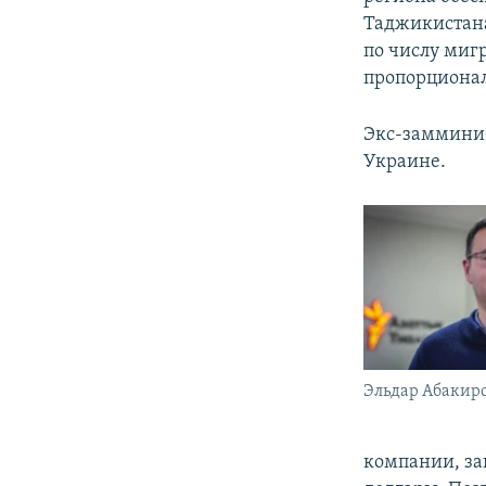
Таджикистана
по числу миг
пропорционал
Экс-заммини
Украине.
Эльдар Абакиро
компании, за