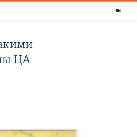
какими
ны ЦА