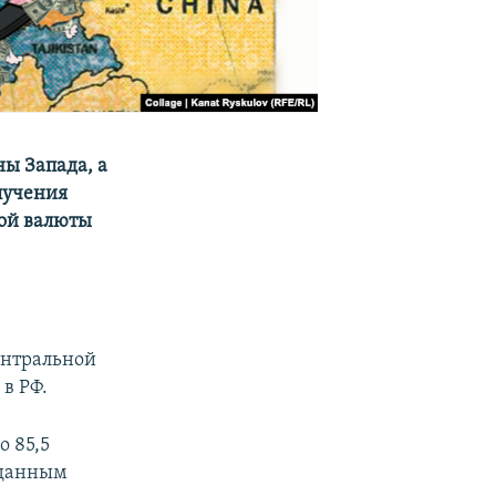
ны Запада, а
лучения
кой валюты
ентральной
в РФ.
о 85,5
 данным