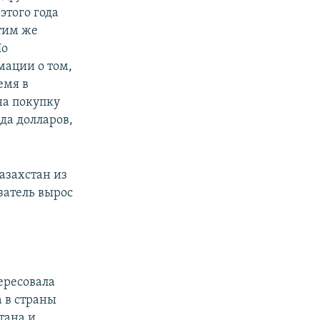
этого года
этим же
Но
мации о том,
емя в
на покупку
да долларов,
азахстан из
азатель вырос
ересовала
а в страны
тана и