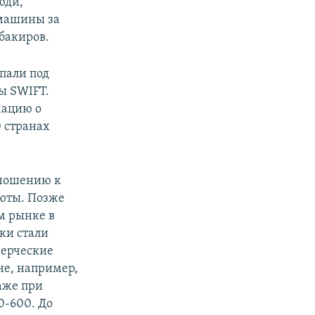
юди,
 машины за
бакиров.
опали под
ы SWIFT.
мацию о
 странах
тношению к
люты. Позже
м рынке в
ки стали
мерческие
не, например,
аже при
0-600. До