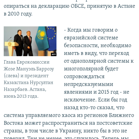
опираться на декларацию ОБСЕ, принятую в Астане
в 2010 году.
- Когда мы говорим о
евразийской системе
безопасности, необходимо
иметь в виду, что переход
от однополярной системы к
Глава Еврокомиссии
многополярной будет
Жозе Мануэль Баррозу
(слева) и президент
сопровождаться
Казахстана Нурсултан
непредсказуемыми
Назарбаев. Астана,
явлениями и 2015 год - не
июнь 2013 года.
исключение. Если бы год
назад кто-то сказал, что
система управляемого хаоса из регионов Ближнего
Востока может распространиться на постсоветские
страны, в том числе в Украину, никто бы в это не
поверил. Тем не менее, это случилось. Теперь мы