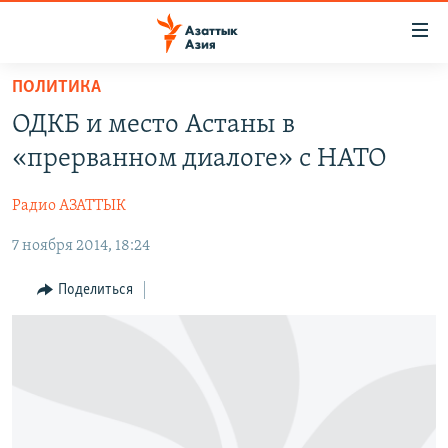
Доступность
ссылок
Вернуться
ПОЛИТИКА
к
ЦЕНТРАЛЬНАЯ АЗИЯ
ОДКБ и место Астаны в
основному
НОВОСТИ
КАЗАХСТАН
содержанию
«прерванном диалоге» с НАТО
ВОЙНА В УКРАИНЕ
Вернутся
КЫРГЫЗСТАН
к
Радио АЗАТТЫК
НА ДРУГИХ ЯЗЫКАХ
УЗБЕКИСТАН
главной
7 ноября 2014, 18:24
ТАДЖИКИСТАН
ҚАЗАҚША
навигации
ПОДПИШИТЕСЬ НА НАС В СОЦСЕТЯХ
Вернутся
КЫРГЫЗЧА
Поделиться
к
ЎЗБЕКЧА
поиску
ТОҶИКӢ
Все сайты РСЕ/РС
TÜRKMENÇE