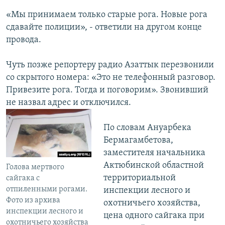
«Мы принимаем только старые рога. Новые рога
сдавайте полиции», - ответили на другом конце
провода.
Чуть позже репортеру радио Азаттык перезвонили
со скрытого номера: «Это не телефонный разговор.
Привезите рога. Тогда и поговорим». Звонивший
не назвал адрес и отключился.
По словам Ануарбека
Бермагамбетова,
заместителя начальника
Актюбинской областной
Голова мертвого
территориальной
сайгака с
отпиленными рогами.
инспекции лесного и
Фото из архива
охотничьего хозяйства,
инспекции лесного и
цена одного сайгака при
охотничьего хозяйства