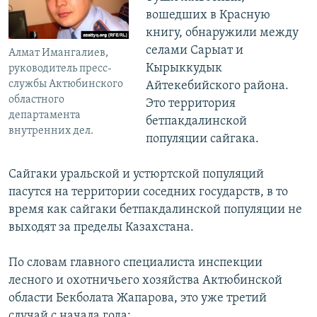
вошедших в Красную
книгу, обнаружили между
селами Сарыат и
Алмат Имангалиев,
Кырыккудык
руководитель пресс-
службы Актюбинского
Айтекебийского района.
областного
Это территория
департамента
бетпакдалинской
внутренних дел.
популяции сайгака.
Сайгаки уральской и устюртской популяций
пасутся на территории соседних государств, в то
время как сайгаки бетпакдалинской популяции не
выходят за пределы Казахстана.
По словам главного специалиста инспекции
лесного и охотничьего хозяйства Актюбинской
области Бекболата Жапарова, это уже третий
случай с начала года: