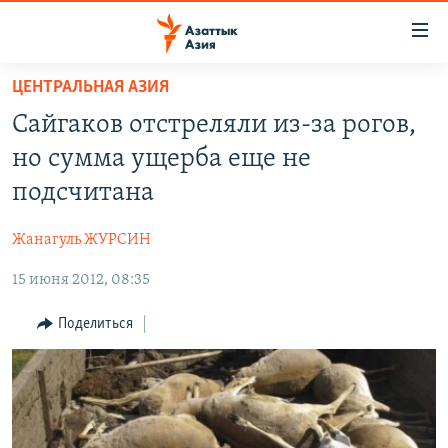
Доступность
ссылок
Вернуться
ЦЕНТРАЛЬНАЯ АЗИЯ
к
ЦЕНТРАЛЬНАЯ АЗИЯ
Сайгаков отстреляли из-за рогов,
основному
НОВОСТИ
КАЗАХСТАН
содержанию
но сумма ущерба еще не
ВОЙНА В УКРАИНЕ
Вернутся
КЫРГЫЗСТАН
подсчитана
к
НА ДРУГИХ ЯЗЫКАХ
УЗБЕКИСТАН
главной
Жанагуль ЖУРСИН
ТАДЖИКИСТАН
ҚАЗАҚША
навигации
ПОДПИШИТЕСЬ НА НАС В СОЦСЕТЯХ
Вернутся
15 июня 2012, 08:35
КЫРГЫЗЧА
к
ЎЗБЕКЧА
Поделиться
поиску
ТОҶИКӢ
Все сайты РСЕ/РС
TÜRKMENÇE