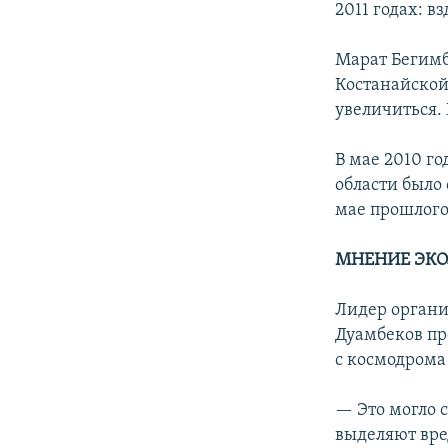
2011 годах: в
Марат Бегимб
Костанайской
увеличиться.
В мае 2010 г
области было 
мае прошлого
МНЕНИЕ ЭКО
Лидер органи
Дуамбеков пр
с космодрома
— Это могло 
выделяют вре