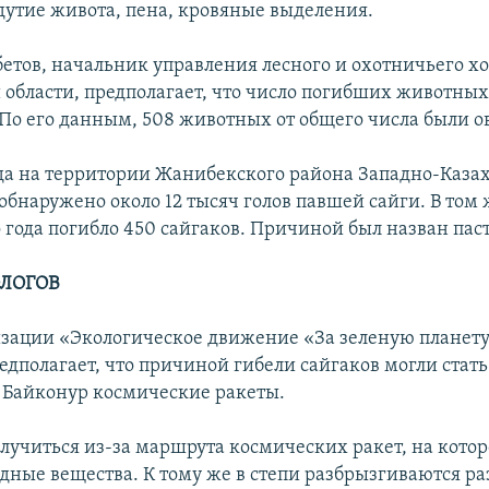
здутие живота, пена, кровяные выделения.
етов, начальник управления лесного и охотничьего хо
 области, предполагает, что число погибших животны
 По его данным, 508 животных от общего числа были о
ода на территории Жанибекского района Западно-Каза
обнаружено около 12 тысяч голов павшей сайги. В том 
 года погибло 450 сайгаков. Причиной был назван паст
ЛОГОВ
зации «Экологическое движение «За зеленую планет
едполагает, что причиной гибели сайгаков могли стат
 Байконур космические ракеты.
случиться из-за маршрута космических ракет, на кото
дные вещества. К тому же в степи разбрызгиваются р