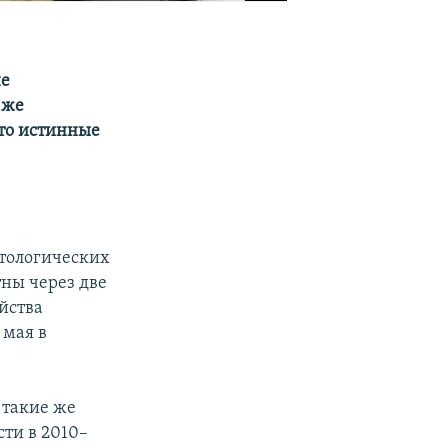
не
 же
что истинные
тологических
тны через две
йства
 мая в
 такие же
сти в 2010–