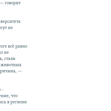
 — говорит
иверситета
гут не
оге всё равно
но не
ь, стали
х животных
причина, —
 -
ние, что
ись в регионе