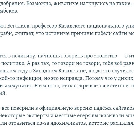
добрения. Возможно, животные наткнулись на такие,
мбеков.
жа Бегалиев, профессор Казахского национального ун
раби, считает, что истинные причины гибели сайги мо
тся в политику: начнешь говорить про экологию — в ит
к политике. А раз так, то говори не говори, тебя всё рав
ошлом году в Западном Казахстане, когда это случилос
акой-то инфекции, но это неправда. Потому что у дики
й иммунитет. Возможно, от нас скрывается истинная 
ый.
не все поверили в официальную версию падёжа сайгаков
 Некоторые эксперты и местные егеря высказывали мне
ли отравиться из-за ядохимикатов, которые распылял