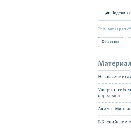
Поделить
This item is part of
Общество
Материал
На спасение са
Ущерб от гибел
определен
Акимат Мангист
В Каспийском м