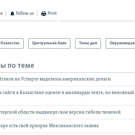
ся
Follow us
Print
Казахстан
Центральная Азия
Темы дня
Окружающая 
ы по теме
йгаков на Устюрте выделены американские деньги
и сайги в Казахстане оценен в миллиарды тенге, но виновный
ауской области выдвинул свои версии гибели тюленей
оре есть свой призрак Мексиканского залива