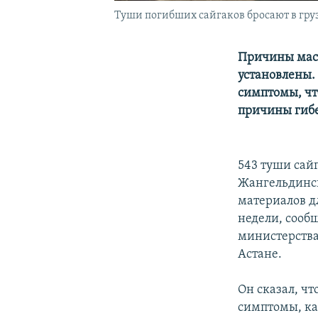
Туши погибших сайгаков бросают в грузо
Причины масс
установлены.
симптомы, чт
причины гибе
543 туши сай
Жангельдинск
материалов дл
недели, сооб
министерства
Астане.
Он сказал, ч
симптомы, ка