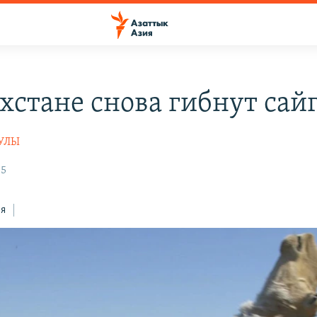
ахстане снова гибнут сай
УЛЫ
35
ся