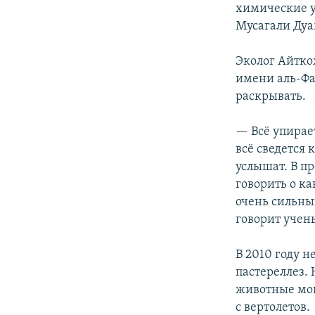
химические у
Мусагали Дуа
Эколог Айтко
имени аль-Фа
раскрывать.
— Всё упирае
всё сведется 
услышат. В пр
говорить о к
очень сильны
говорит учен
В 2010 году 
пастереллез.
животные мог
с вертолетов.