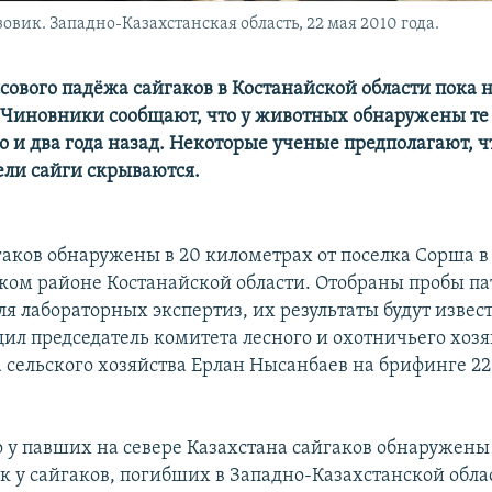
вик. Западно-Казахстанская область, 22 мая 2010 года.
ового падёжа сайгаков в Костанайской области пока 
 Чиновники сообщают, что у животных обнаружены те
о и два года назад. Некоторые ученые предполагают, 
ли сайги скрываются.
гаков обнаружены в 20 километрах от поселка Сорша в
ом районе Костанайской области. Отобраны пробы па
я лабораторных экспертиз, их результаты будут извес
щил председатель комитета лесного и охотничьего хозя
 сельского хозяйства Ерлан Нысанбаев на брифинге 22
то у павших на севере Казахстана сайгаков обнаружены
к у сайгаков, погибших в Западно-Казахстанской обла