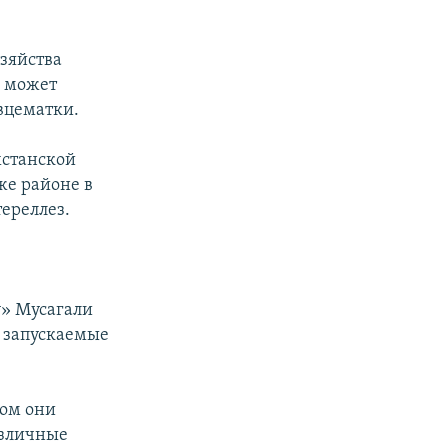
зяйства
х может
вцематки.
хстанской
же районе в
ереллез.
у» Мусагали
ь запускаемые
ром они
азличные