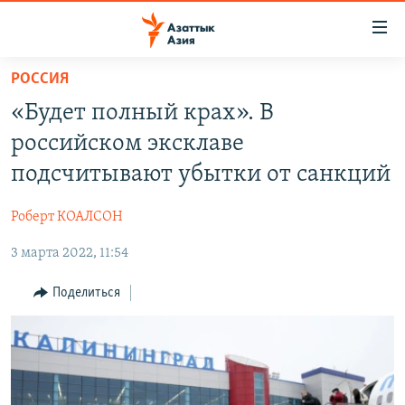
Доступность
ссылок
Вернуться
РОССИЯ
к
ЦЕНТРАЛЬНАЯ АЗИЯ
«Будет полный крах». В
основному
НОВОСТИ
КАЗАХСТАН
содержанию
российском эксклаве
ВОЙНА В УКРАИНЕ
Вернутся
КЫРГЫЗСТАН
подсчитывают убытки от санкций
к
НА ДРУГИХ ЯЗЫКАХ
УЗБЕКИСТАН
главной
Роберт КОАЛСОН
ТАДЖИКИСТАН
ҚАЗАҚША
навигации
ПОДПИШИТЕСЬ НА НАС В СОЦСЕТЯХ
Вернутся
3 марта 2022, 11:54
КЫРГЫЗЧА
к
ЎЗБЕКЧА
Поделиться
поиску
ТОҶИКӢ
Все сайты РСЕ/РС
TÜRKMENÇE