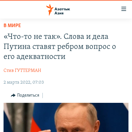
Доступность
ссылок
Вернуться
В МИРЕ
к
ЦЕНТРАЛЬНАЯ АЗИЯ
«Что-то не так». Слова и дела
основному
НОВОСТИ
КАЗАХСТАН
содержанию
Путина ставят ребром вопрос о
ВОЙНА В УКРАИНЕ
Вернутся
КЫРГЫЗСТАН
его адекватности
к
НА ДРУГИХ ЯЗЫКАХ
УЗБЕКИСТАН
главной
Стив ГУТТЕРМАН
ТАДЖИКИСТАН
ҚАЗАҚША
навигации
ПОДПИШИТЕСЬ НА НАС В СОЦСЕТЯХ
Вернутся
2 марта 2022, 07:03
КЫРГЫЗЧА
к
ЎЗБЕКЧА
Поделиться
поиску
ТОҶИКӢ
Все сайты РСЕ/РС
TÜRKMENÇE