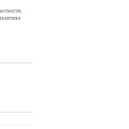
астности,
аналитика