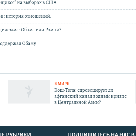
ющихся" на выборах в США
н: история отношений.
дилемма: Обама или Ромни?
поддержал Обаму
В МИРЕ
Кош-Тепа: спровоцирует ли
афганский канал водный кризис
в Центральной Азии?
Е РУБРИКИ
ПОДПИШИТЕСЬ НА НАС В