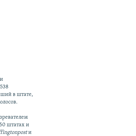
ии
 538
ший в штате,
олосов.
озревателем
50 штатах и
fingtonpost
и