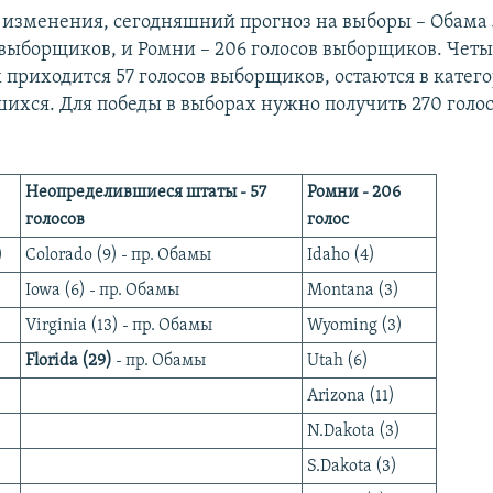
 изменения, сегодняшний прогноз на выборы – Обама 
 выборщиков, и Ромни – 206 голосов выборщиков. Четы
 приходится 57 голосов выборщиков, остаются в катег
ихся. Для победы в выборах нужно получить 270 голос
Неопределившиеся штаты -
57
Ромни -
206
голосов
голос
)
Colorado (9) - пр. Обамы
Idaho (4)
Iowa (6) - пр. Обамы
Montana (3)
Virginia (13) - пр. Обамы
Wyoming (3)
Florida (29)
- пр. Обамы
Utah (6)
Arizona (11)
N.Dakota (3)
S.Dakota (3)