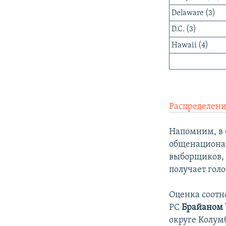
Delaware (3)
D.C. (3)
Hawaii (4)
Распределени
Напомним, в 
общенациональ
выборщиков, 
получает голо
Оценка соотн
РС
Брайаном
округе Колум