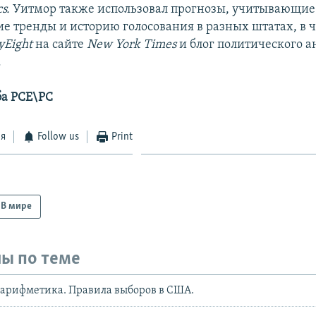
cs
.
Уитмор также использовал прогнозы, учитывающие
е тренды и историю голосования в разных штатах, в ч
yEight
на сайте
New
York
Times
и блог политического 
.
ба РСЕ\РС
ся
Follow us
Print
В мире
ы по теме
 арифметика. Правила выборов в США.