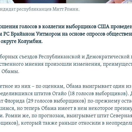
андидат республиканцев Митт Ромни.
ошения голосов в коллегии выборщиков США проведе
м РС Брайаном Уитмором на основе опросов обществе
 округе Колумбия.
борных съездов Республиканской и Демократической 
ственного мнения произошли изменения, преимущест
а Обамы.
етное из них – по оценкам, Обама выигрывает один и
еделившихся штатов Огайо (18 голосов выборщиков). 
т Флорида (29 голосов выборщиков) по-прежнему оста
имся, но теперь Обама имеет в нем некоторое преим
. Ромни же, по прогнозам, выигрывает штат Северная
рщиков), который также раньше относили в неопреде