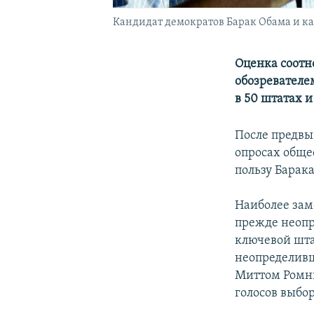
Кандидат демократов Барак Обама и к
Оценка соотн
обозревателе
в 50 штатах и
После предвы
опросах обще
пользу Барак
Наиболее зам
прежде неопр
ключевой шта
неопределивш
Миттом Ромни
голосов выбо