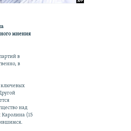
на
нного мнения
партий в
венно, в
з ключевых
Другой
ется
ущество над
 Каролина (15
лившимся.