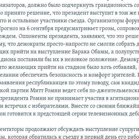
низаторов, должно было подчеркнуть грандиозность с
о принято решение, что президент выступит в том же
то и остальные участники съезда. Организаторы фору
 Прогноз на 6 сентября предусматривает грозы, сопро
ждем. Оппоненты президента, заявляют, что это реш
му, что демократы просто-напросто не смогли собрать 
их прийти на выступление Барака Обамы, а полупуст
адиона поставили бы их в неловкое положение. Демок
что желающих прийти на стадион было хоть отбавляй, и
желании обеспечить безопасность и комфорт зрителей.
заявления республиканцев по этому поводу, сам канди
кой партии Митт Ромни ведет себя по-джентельменски
президента Ромни не принимает участия в агитацион
и встречах с избирателями. Вместе со своими ближа
он готовится к предстоящей серии телевизионных деб
нтаторы продолжают обсуждать выступление супруги
, которая обратилась к съезду в первый день его рабо