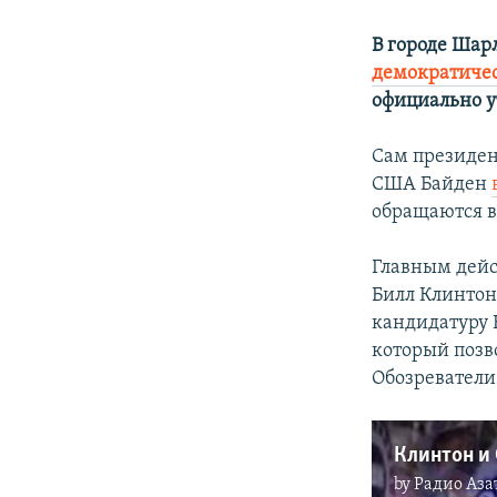
В городе Шар
демократиче
официально у
Сам президен
США Байден
обращаются в
Главным дейс
Билл Клинтон
кандидатуру 
который позв
Обозреватели
by
Радио Аза