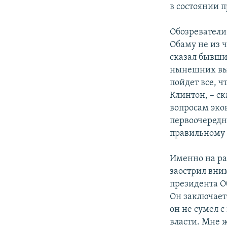
в состоянии 
Обозреватели
Обаму не из ч
сказал бывший
нынешних выб
пойдет все, 
Клинтон, – ск
вопросам эко
первоочередно
правильному 
Именно на ра
заострил вни
президента О
Он заключает
он не сумел с
власти. Мне 