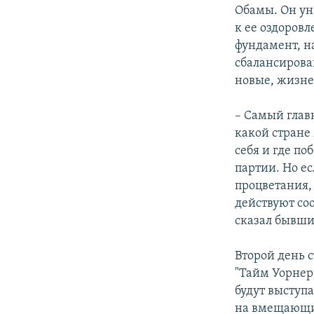
Обамы. Он ун
к ее оздоров
фундамент, н
сбалансирова
новые, жизне
– Самый главн
какой стране
себя и где по
партии. Но ес
процветания, 
действуют со
сказал бывши
Второй день 
"Тайм Уорнер
будут выступ
на вмещающий