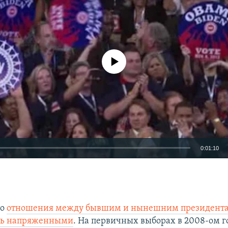
No media source currently available
0:01:10
EMBED
то
отношения между бывшим и нынешним президента
ись напряженными
. На первичных выборах в 2008-ом г