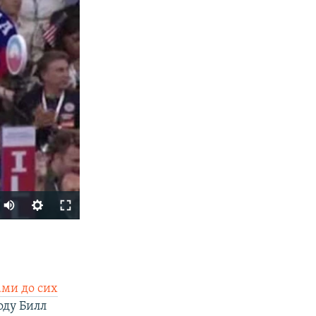
SHARE
ми до сих
оду Билл