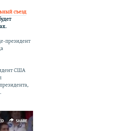
ьный съезд
будет
ах.
це-президент
да
зидент США
л
 президента,
.
ED
SHARE