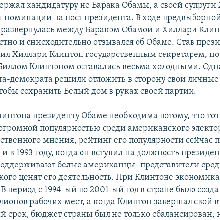
ержал кандидатуру не Барака Обамы, а своей супруги
 номинации на пост президента. В ходе предвыборной
а развернулась между Бараком Обамой и Хиллари Клин
стно и снисходительно отзывался об Обаме. Став през
ил Хиллари Клинтон государственным секретарем, но
Биллом Клинтоном оставались весьма холодными. Одна
та-демократа решили отложить в сторону свои личные
чтобы сохранить Белый дом в руках своей партии.
интона президенту Обаме необходима потому, что тот
 огромной популярностью среди американского электор
ственного мнения, рейтинг его популярности сейчас 
 и в 1993 году, когда он вступил на должность президе
 поддерживают белые американцы- представители средн
кого ценят его деятельность. При Клинтоне экономика
 В период с 1994-ый по 2001-ый год в стране было созд
лионов рабочих мест, а когда Клинтон завершал свой в
й срок, бюджет страны был не только сбалансирован, 