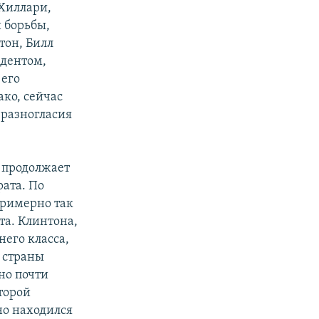
 Хиллари,
 борьбы,
тон, Билл
идентом,
px
width
 его
ко, сейчас
 разногласия
 продолжает
ата. По
примерно так
нта. Клинтона,
его класса,
 страны
ано почти
торой
но находился