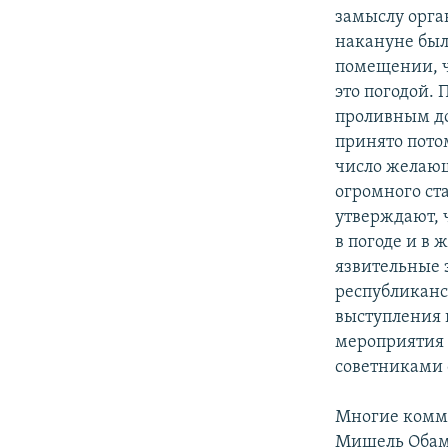
замыслу орга
накануне был
помещении, ч
это погодой.
проливным до
принято пото
число желающ
огромного ст
утверждают, 
в погоде и в 
язвительные 
республиканс
выступления 
мероприятия 
советниками 
Многие комме
Мишель Обамы