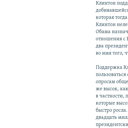
Клинтон подд
добивавшейся
которая тогд
Клинтон неле
Обама назнач
отношения с 
два президен
во имя того, 
Поддержка Кл
пользоваться
опросам обще
же высок, как
в частности,
которые высо
быстро росла.
двадцать мил
президентски