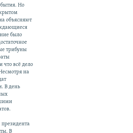
обытия. Но
 крытом
ма объясняют
вождающиеся
ение было
достаточное
ые трибуны
раты
 что всё дело
 Несмотря на
дат
. В день
ных
йшими
атов.
 президента
ты. В