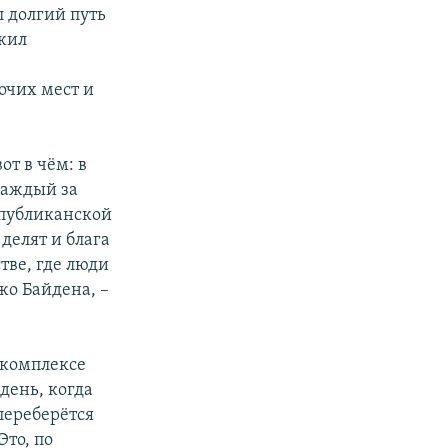
 долгий путь
ожил
очих мест и
от в чём: в
каждый за
еспубликанской
делят и блага
тве, где люди
жо Байдена, –
 комплексе
день, когда
переберётся
Это, по