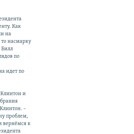
езидента
енту. Как
ли на
 то насмарку
 Билл
лядов по
ма идет по
 Клинтон и
збрания
Клинтон. –
чу проблем,
ми вернёмся к
езидента