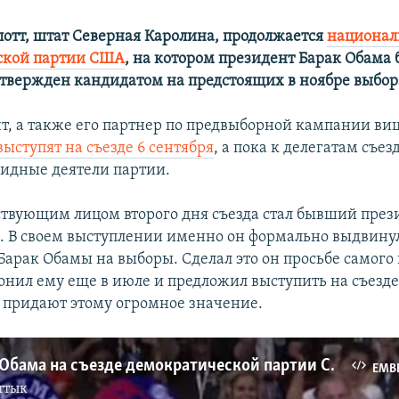
лотт, штат Северная Каролина, продолжается
национал
ской партии США
, на котором президент Барак Обама 
твержден кандидатом на предстоящих в ноябре выбор
т, а также его партнер по предвыборной кампании ви
выступят на съезде 6 сентября
, а пока к делегатам съез
идные деятели партии.
твующим лицом второго дня съезда стал бывший пре
. В своем выступлении именно он формально выдвину
Барак Обамы на выборы. Сделал это он просьбе самого
онил ему еще в июле и предложил выступить на съезде
 придают этому огромное значение.
Клинтон и Обама на съезде демократической партии США
EMB
ттык