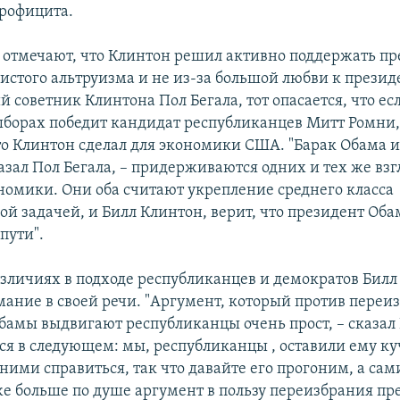
профицита.
 отмечают, что Клинтон решил активно поддержать пр
истого альтруизма и не из-за большой любви к презид
 советник Клинтона Пол Бегала, тот опасается, что ес
орах победит кандидат республиканцев Митт Ромни,
что Клинтон сделал для экономики США. "Барак Обама и
азал Пол Бегала, – придерживаются одних и тех же взг
номики. Они оба считают укрепление среднего класса
й задачей, и Билл Клинтон, верит, что президент Оба
пути".
зличиях в подходе республиканцев и демократов Билл
мание в своей речи. "Аргумент, который против переи
бамы выдвигают республиканцы очень прост, – сказал 
ся в следующем: мы, республиканцы , оставили ему ку
 ними справиться, так что давайте его прогоним, а са
же больше по душе аргумент в пользу переизбрания пр