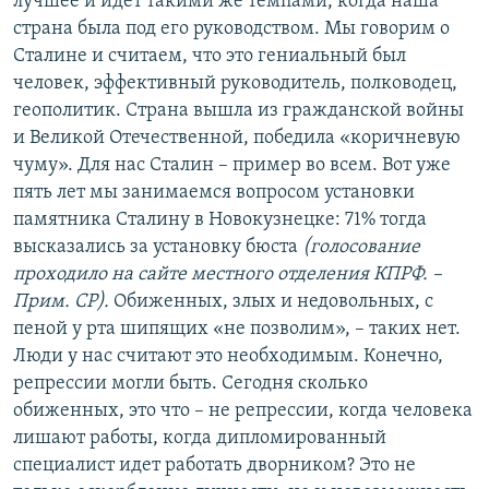
лучшее и идет такими же темпами, когда наша
страна была под его руководством. Мы говорим о
Сталине и считаем, что это гениальный был
человек, эффективный руководитель, полководец,
геополитик. Страна вышла из гражданской войны
и Великой Отечественной, победила «коричневую
чуму». Для нас Сталин – пример во всем. Вот уже
пять лет мы занимаемся вопросом установки
памятника Сталину в Новокузнецке: 71% тогда
высказались за установку бюста
(голосование
проходило на сайте местного отделения КПРФ. –
Прим. СР).
Обиженных, злых и недовольных, с
пеной у рта шипящих «не позволим», – таких нет.
Люди у нас считают это необходимым. Конечно,
репрессии могли быть. Сегодня сколько
обиженных, это что – не репрессии, когда человека
лишают работы, когда дипломированный
специалист идет работать дворником? Это не