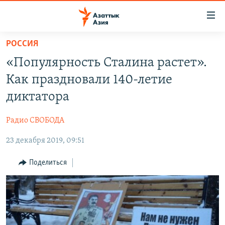
Доступность
ссылок
Вернуться
РОССИЯ
к
ЦЕНТРАЛЬНАЯ АЗИЯ
«Популярность Сталина растет».
основному
НОВОСТИ
КАЗАХСТАН
содержанию
Как праздновали 140-летие
ВОЙНА В УКРАИНЕ
Вернутся
КЫРГЫЗСТАН
диктатора
к
НА ДРУГИХ ЯЗЫКАХ
УЗБЕКИСТАН
главной
Радио СВОБОДА
ТАДЖИКИСТАН
ҚАЗАҚША
навигации
ПОДПИШИТЕСЬ НА НАС В СОЦСЕТЯХ
Вернутся
23 декабря 2019, 09:51
КЫРГЫЗЧА
к
ЎЗБЕКЧА
Поделиться
поиску
ТОҶИКӢ
Все сайты РСЕ/РС
TÜRKMENÇE