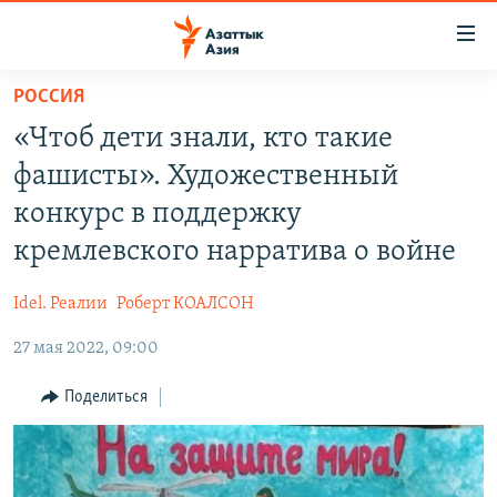
Доступность
ссылок
Вернуться
РОССИЯ
к
ЦЕНТРАЛЬНАЯ АЗИЯ
«Чтоб дети знали, кто такие
основному
НОВОСТИ
КАЗАХСТАН
содержанию
фашисты». Художественный
ВОЙНА В УКРАИНЕ
Вернутся
КЫРГЫЗСТАН
конкурс в поддержку
к
НА ДРУГИХ ЯЗЫКАХ
УЗБЕКИСТАН
кремлевского нарратива о войне
главной
ТАДЖИКИСТАН
ҚАЗАҚША
навигации
ПОДПИШИТЕСЬ НА НАС В СОЦСЕТЯХ
Idel. Реалии
Роберт КОАЛСОН
Вернутся
КЫРГЫЗЧА
к
27 мая 2022, 09:00
ЎЗБЕКЧА
поиску
Поделиться
ТОҶИКӢ
Все сайты РСЕ/РС
TÜRKMENÇE