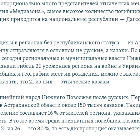
опорционально много представителей этнических ме
ия «Медиазона», самое высокое количество погибших
их приходится на национальные республики — Дагес
ция и в регионах без республиканского статуса — из 
йну отправляются в основном не русские, а казахи. П
а сегодня региональные и муниципальные власти Ниж
знали гибель 26 уроженцев региона на войне в Украи
ибших и географию мест их рождения, можно с высок
казать, что 21 из них — этнические казахи.
пнейший народ Нижнего Поволжья после русских. Пе
в Астраханской области около 150 тысяч казахов. Таки
селение составляет 16 % от жителей региона, указавши
ть. В то же время среди признанных погибших казахи
21 из 26 — это 80 %, то есть диспропорция оказывается