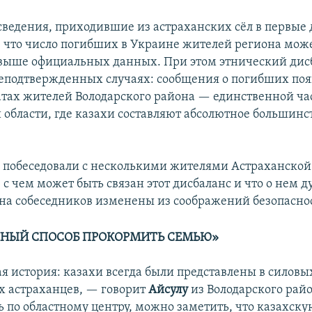
ведения, приходившие из астраханских сёл в первые 
м, что число погибших в Украине жителей региона мож
выше официальных данных. При этом этнический дис
неподтвержденных случаях: сообщения о погибших поя
атах жителей Володарского района — единственной ча
 области, где казахи составляют абсолютное большинс
» побеседовали с несколькими жителями Астраханской 
 с чем может быть связан этот дисбаланс и что о нем 
на собеседников изменены из соображений безопасно
НЫЙ СПОСОБ ПРОКОРМИТЬ СЕМЬЮ»
ая история: казахи всегда были представлены в силовы
х астраханцев, — говорит
Айсулу
из Володарского рай
ь по областному центру, можно заметить, что казахск