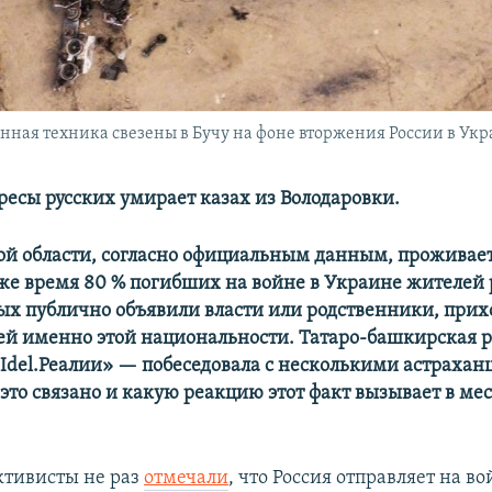
ая техника свезены в Бучу на фоне вторжения России в Украи
ресы русских умирает казах из Володаровки.
ой области, согласно официальным данным, проживает
о же время 80 % погибших на войне в Украине жителей 
ых публично объявили власти или родственники, прих
ей именно этой национальности. Татаро-башкирская 
Idel.Реалии» — побеседовала с несколькими астрахан
 это связано и какую реакцию этот факт вызывает в ме
ктивисты не раз
отмечали
, что Россия отправляет на во