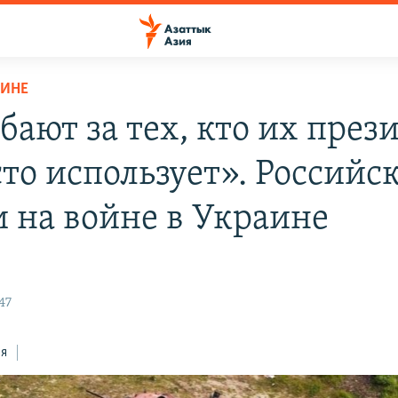
АИНЕ
бают за тех, кто их през
сто использует». Российс
и на войне в Украине
47
ся