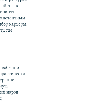
ройства в
т нанять
компетентным
ыбор карьеры,
у, где
 необычно
 практически
меренно
нуть
ый народ
ц