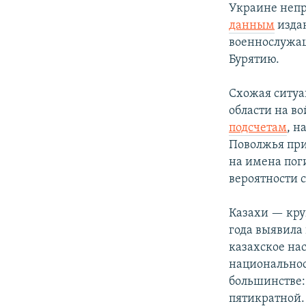
Украине непр
данным
издан
военнослужащ
Бурятию.
Схожая ситуа
области на во
подсчетам
, н
Поволжья при
на имена пог
вероятности с
Казахи — кру
года выявила 
казахское на
национальнос
большинстве: 
пятикратной.