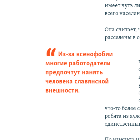
имеет чуть л
всего населе
Она считает, 
расселены в с
Из-за ксенофобии
многие работодатели
предпочтут нанять
человека славянской
внешности.
что-то более 
ребята из аул
единственный
По мнению ме