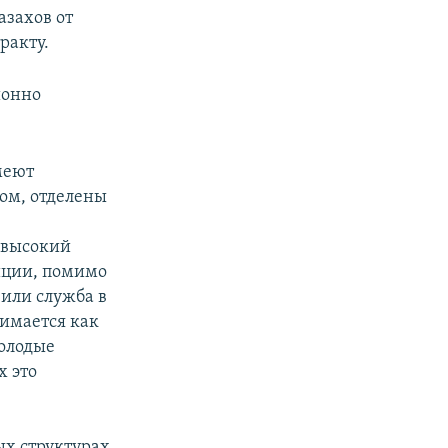
азахов от
ракту.
ионно
меют
ом, отделены
 высокий
биции, помимо
 или служба в
нимается как
молодые
х это
х структурах