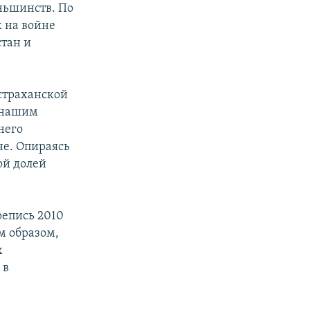
ньшинств. По
 на войне
тан и
Астраханской
о нашим
него
не. Опираясь
ой долей
репись 2010
м образом,
х
 в