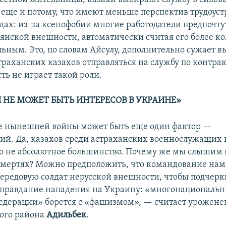
 еще и потому, что имеют меньше перспектив трудоуст
дах: из-за ксенофобии многие работодатели предпочту
вянской внешности, автоматически считая его более 
льным. Это, по словам Айсулу, дополнительно сужает в
раханских казахов отправляться на службу по контракт
ть не играет такой роли.
И НЕ МОЖЕТ БЫТЬ ИНТЕРЕСОВ В УКРАИНЕ»
е нынешней войны может быть еще один фактор —
ий. Да, казахов среди астраханских военнослужащих
но не абсолютное большинство. Почему же мы слышим
 смертях? Можно предположить, что командование на
передовую солдат нерусской внешности, чтобы подчерк
правдание нападения на Украину: «многонациональн
едерации» борется с «фашизмом», — считает урожене
ого района
Адильбек
.