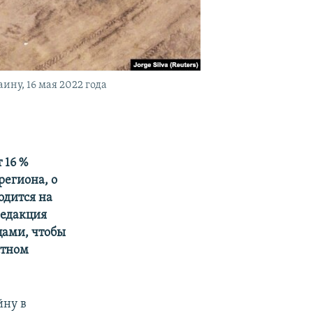
ну, 16 мая 2022 года
 16 %
региона, о
одится на
редакция
цами, чтобы
стном
йну в