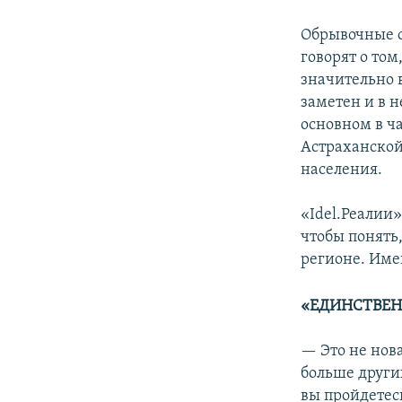
Обрывочные с
говорят о то
значительно 
заметен и в 
основном в ч
Астраханской
населения.
«Idel.Реалии
чтобы понять,
регионе. Име
«ЕДИНСТВЕН
— Это не нов
больше други
вы пройдетес