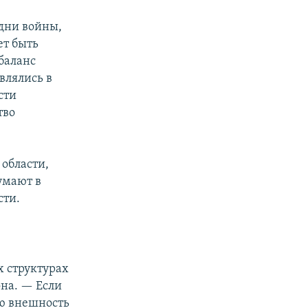
дни войны,
ет быть
баланс
влялись в
сти
тво
области,
думают в
сти.
х структурах
она. — Если
ую внешность