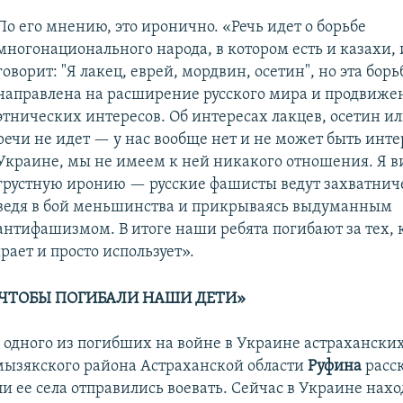
По его мнению, это иронично. «Речь идет о борьбе
многонационального народа, в котором есть и казахи,
говорит: "Я лакец, еврей, мордвин, осетин", но эта борь
направлена на расширение русского мира и продвиже
этнических интересов. Об интересах лакцев, осетин ил
речи не идет — у нас вообще нет и не может быть инте
Украине, мы не имеем к ней никакого отношения. Я в
грустную иронию — русские фашисты ведут захватнич
ведя в бой меньшинства и прикрываясь выдуманным
антифашизмом. В итоге наши ребята погибают за тех, 
рает и просто использует».
 ЧТОБЫ ПОГИБАЛИ НАШИ ДЕТИ»
 одного из погибших на войне в Украине астраханских
ызякского района Астраханской области
Руфина
расс
и ее села отправились воевать. Сейчас в Украине нахо