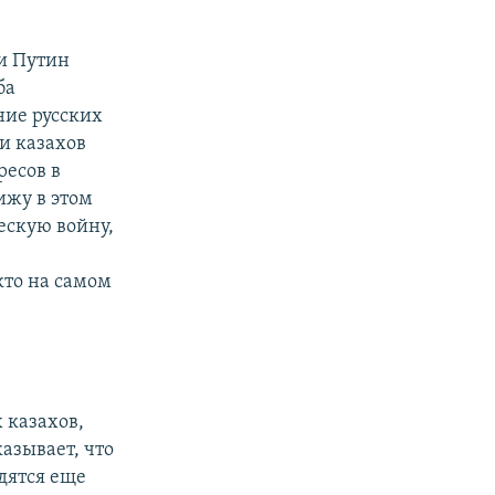
 и Путин
ба
ние русских
и казахов
ресов в
ижу в этом
ескую войну,
кто на самом
 казахов,
казывает, что
дятся еще