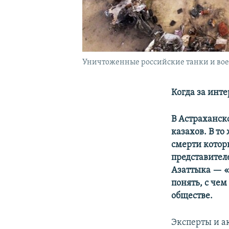
Уничтоженные российские танки и военн
Когда за инте
В Астраханск
казахов. В т
смерти котор
представител
Азаттыка — «
понять, с чем
обществе.
Эксперты и а