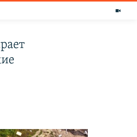
ирает
кие