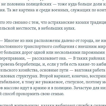
и не половина полицейских — тоже куда больше доли к
ния. Та же картина и среди военных, служащих по конт
что это связано с тем, что астраханские казахи традиц
ельской местности, в небольших аулах.
— Многие из них расположены далеко от города, не и
постоянного транспортного сообщения с внешним мир
от больших дорог одной или несколькими паромными
переправами, — рассказывает она. — В таких районах
уровень безработицы, и, если у тебя есть какие-то ам
сельского хозяйства, основные пути — вахтовая работа
силовых структурах. Второй вариант, конечно, воспри
стабильное, к тому же уважаемое, статусное, поэтому 
ов массово идут в армию и в полицию. Зачастую для ни
 способ прокормить свою семью.
стной жительницы, казахи выбирают службу в силовы