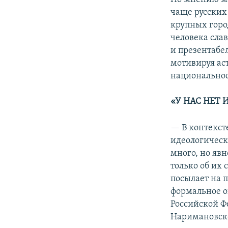
чаще русских
крупных горо
человека сла
и презентабе
мотивируя аст
национальнос
«У НАС НЕТ 
— В контекст
идеологическ
много, но яв
только об их
посылает на 
формальное о
Российской Ф
Наримановск