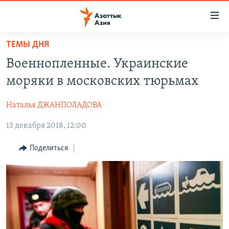
Доступность
ссылок
Вернуться
ТЕМЫ ДНЯ
к
ЦЕНТРАЛЬНАЯ АЗИЯ
Военнопленные. Украинские
основному
НОВОСТИ
КАЗАХСТАН
содержанию
моряки в московских тюрьмах
ВОЙНА В УКРАИНЕ
Вернутся
КЫРГЫЗСТАН
к
Наталья ДЖАНПОЛАДОВА
НА ДРУГИХ ЯЗЫКАХ
УЗБЕКИСТАН
главной
13 декабря 2018, 12:00
ТАДЖИКИСТАН
ҚАЗАҚША
навигации
ПОДПИШИТЕСЬ НА НАС В СОЦСЕТЯХ
Вернутся
КЫРГЫЗЧА
Поделиться
к
ЎЗБЕКЧА
поиску
ТОҶИКӢ
Все сайты РСЕ/РС
TÜRKMENÇE