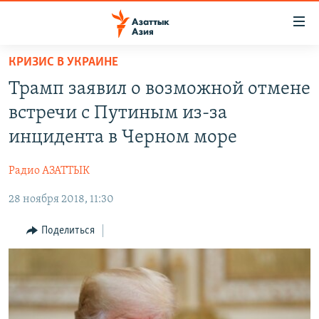
Доступность
ссылок
Вернуться
КРИЗИС В УКРАИНЕ
к
ЦЕНТРАЛЬНАЯ АЗИЯ
Трамп заявил о возможной отмене
основному
НОВОСТИ
КАЗАХСТАН
содержанию
встречи с Путиным из-за
ВОЙНА В УКРАИНЕ
Вернутся
КЫРГЫЗСТАН
инцидента в Черном море
к
НА ДРУГИХ ЯЗЫКАХ
УЗБЕКИСТАН
главной
Радио АЗАТТЫК
ТАДЖИКИСТАН
ҚАЗАҚША
навигации
ПОДПИШИТЕСЬ НА НАС В СОЦСЕТЯХ
Вернутся
28 ноября 2018, 11:30
КЫРГЫЗЧА
к
ЎЗБЕКЧА
Поделиться
поиску
ТОҶИКӢ
Все сайты РСЕ/РС
TÜRKMENÇE