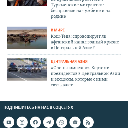
Туркменские мигрантки:
бесправные на чужбине и на
родине
В МИРЕ
Кош-Тепа: спровоцирует ли
афганский канал водный кризис
в Центральной Азии?
ЦЕНТРАЛЬНАЯ АЗИЯ
«Очень помпезно». Кортежи
президентов в Центральной Азии
и эксцессы, которые с ними
связывают
ПОДПИШИТЕСЬ НА НАС В СОЦСЕТЯХ