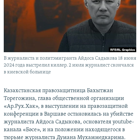
В журналиста и политэмигранта Айдоса Садыкова 18 июня
2024 года выстрелил киллер. 2 июля журналист скончался
в киевской больнице
Казахстанская правозащитница Бахытжан
Торегожина, глава общественной организации
«Ар.Рух.Хак», в выступлении на правозащитной
конференции в Варшаве остановилась на убийстве
журналиста Айдоса Садыкова, основателя youtube-
канала «Бәсе», и на положении находящегося в
тюрьме журналиста Думана Мухаммедкарима.