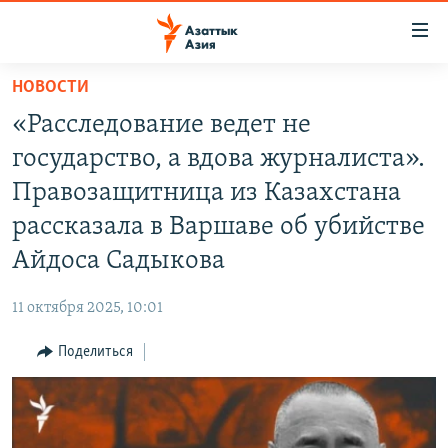
Доступность
ссылок
Вернуться
НОВОСТИ
к
ЦЕНТРАЛЬНАЯ АЗИЯ
«Расследование ведет не
основному
НОВОСТИ
КАЗАХСТАН
содержанию
государство, а вдова журналиста».
ВОЙНА В УКРАИНЕ
Вернутся
КЫРГЫЗСТАН
Правозащитница из Казахстана
к
НА ДРУГИХ ЯЗЫКАХ
УЗБЕКИСТАН
рассказала в Варшаве об убийстве
главной
ТАДЖИКИСТАН
ҚАЗАҚША
навигации
Айдоса Садыкова
ПОДПИШИТЕСЬ НА НАС В СОЦСЕТЯХ
Вернутся
КЫРГЫЗЧА
к
11 октября 2025, 10:01
ЎЗБЕКЧА
поиску
Поделиться
ТОҶИКӢ
Все сайты РСЕ/РС
TÜRKMENÇE