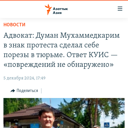
Доступность
ссылок
Вернуться
НОВОСТИ
к
ЦЕНТРАЛЬНАЯ АЗИЯ
Адвокат: Думан Мухаммедкарим
основному
НОВОСТИ
КАЗАХСТАН
содержанию
в знак протеста сделал себе
ВОЙНА В УКРАИНЕ
Вернутся
КЫРГЫЗСТАН
порезы в тюрьме. Ответ КУИС —
к
НА ДРУГИХ ЯЗЫКАХ
УЗБЕКИСТАН
«повреждений не обнаружено»
главной
ТАДЖИКИСТАН
ҚАЗАҚША
навигации
ПОДПИШИТЕСЬ НА НАС В СОЦСЕТЯХ
5 декабря 2024, 17:49
Вернутся
КЫРГЫЗЧА
к
Поделиться
ЎЗБЕКЧА
поиску
ТОҶИКӢ
Все сайты РСЕ/РС
TÜRKMENÇE