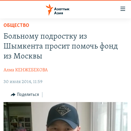
Доступность
ссылок
Вернуться
ОБЩЕСТВО
к
ЦЕНТРАЛЬНАЯ АЗИЯ
Больному подростку из
основному
НОВОСТИ
КАЗАХСТАН
содержанию
Шымкента просит помочь фонд
ВОЙНА В УКРАИНЕ
Вернутся
КЫРГЫЗСТАН
из Москвы
к
НА ДРУГИХ ЯЗЫКАХ
УЗБЕКИСТАН
главной
Алма КЕНЖЕБЕКОВА
ТАДЖИКИСТАН
ҚАЗАҚША
навигации
ПОДПИШИТЕСЬ НА НАС В СОЦСЕТЯХ
Вернутся
30 июля 2014, 11:59
КЫРГЫЗЧА
к
ЎЗБЕКЧА
Поделиться
поиску
ТОҶИКӢ
Все сайты РСЕ/РС
TÜRKMENÇE