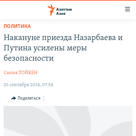
Доступность
ссылок
Вернуться
ПОЛИТИКА
к
ЦЕНТРАЛЬНАЯ АЗИЯ
Накануне приезда Назарбаева и
основному
НОВОСТИ
КАЗАХСТАН
содержанию
Путина усилены меры
ВОЙНА В УКРАИНЕ
Вернутся
КЫРГЫЗСТАН
безопасности
к
НА ДРУГИХ ЯЗЫКАХ
УЗБЕКИСТАН
главной
Сания ТОЙКЕН
ТАДЖИКИСТАН
ҚАЗАҚША
навигации
ПОДПИШИТЕСЬ НА НАС В СОЦСЕТЯХ
Вернутся
25 сентября 2014, 07:54
КЫРГЫЗЧА
к
ЎЗБЕКЧА
Поделиться
поиску
ТОҶИКӢ
Все сайты РСЕ/РС
TÜRKMENÇE