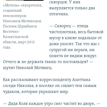
скворцов. У них
«Мотель»-скворечник,
вылупляется только два
созданный
птенчика.
пенсионером
Николаем Мотвиецем.
— Скворец — птица
Посёлок Шульбинск
Восточно-
чистоплотная, весь бытовой
Казахстанской
мусор в клюве подальше от
области, март 2013
дома уносит. Так что мы с
года.
супругой ни перьев, ни
помета не видим вокруг.
Отчего ж не держать таких-то постояльцев? —
шутит Николай Мотвиец.
Как рассказывают корреспонденту Азаттыка
соседи Николая, в поселке он слывет тем самым
чудаком, которые украшают мир.
— Дядя Коля каждое утро снег чистит во дворе, —