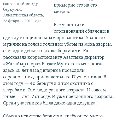
состязаний между
примерно сто на сто
беркутчи.
метров.
Алматинская область,
23 февраля 2013 года.
Все участники
соревнований облачены в
одежду с национальным орнаментом. У многих
мужчин на голове головные уборы из меха зверей,
очевидно добытых их же беркутами. Как
рассказала корреспонденту Азаттыка директор
«Жалайыр шора» Багдат Мунтекеккызы, когда
здесь 20 лет назад впервые проводили
соревнования, приехало только 17 участников. В
этом году — 40 беркутчи и три охотника с
ястребами. Это люди разного возраста. И совсем
юные — лет 17 от роду. И уже преклонного возраста.
Среди участников была даже одна девушка.
Обычно искусство беркутчи, требующее много