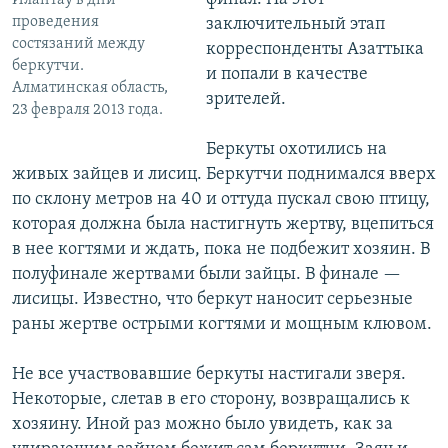
Илантау в дни
проведения
заключительный этап
состязаний между
корреспонденты Азаттыка
беркутчи.
и попали в качестве
Алматинская область,
зрителей.
23 февраля 2013 года.
Беркуты охотились на
живых зайцев и лисиц. Беркутчи поднимался вверх
по склону метров на 40 и оттуда пускал свою птицу,
которая должна была настигнуть жертву, вцепиться
в нее когтями и ждать, пока не подбежит хозяин. В
полуфинале жертвами были зайцы. В финале —
лисицы. Известно, что беркут наносит серьезные
раны жертве острыми когтями и мощным клювом.
Не все участвовавшие беркуты настигали зверя.
Некоторые, слетав в его сторону, возвращались к
хозяину. Иной раз можно было увидеть, как за