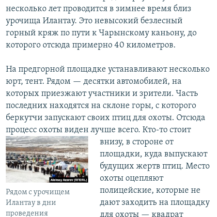
несколько лет проводится в зимнее время близ
урочища Илантау. Это невысокий безлесный
горный кряж по пути к Чарынскому каньону, до
которого отсюда примерно 40 километров.
На предгорной площадке устанавливают несколько
юрт, тент. Рядом — десятки автомобилей, на
которых приезжают участники и зрители. Часть
последних находятся на склоне горы, с которого
беркутчи запускают своих птиц для охоты. Отсюда
процесс охоты виден лучше всего. Кто-то стоит
внизу, в стороне от
площадки, куда выпускают
будущих жертв птиц. Место
охоты оцепляют
полицейские, которые не
Рядом с урочищем
дают заходить на площадку
Илантау в дни
проведения
для охоты — квадрат