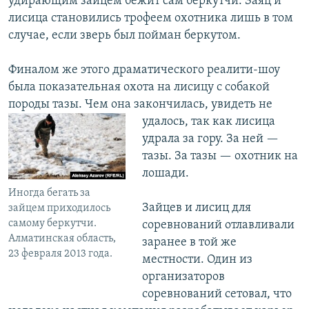
удирающим зайцем бежит сам беркутчи. Заяц и
лисица становились трофеем охотника лишь в том
случае, если зверь был пойман беркутом.
Финалом же этого драматического реалити-шоу
была показательная охота на лисицу с собакой
породы тазы. Чем она закончилась, увидеть не
удалось, так
как лисица
удрала за гору. За ней —
тазы. За тазы — охотник на
лошади.
Иногда бегать за
Зайцев и лисиц для
зайцем приходилось
самому беркутчи.
соревнований отлавливали
Алматинская область,
заранее в той же
23 февраля 2013 года.
местности. Один из
организаторов
соревнований сетовал, что